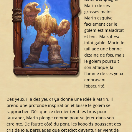
Marin de ses
grosses mains.
Marin esquive
facilement car le
golem est maladroit
et lent. Mais il
est
infatigable. Marin le
taillade une bonne
dizaine de fois, mais
le golem poursuit
son attaque, la
flamme de ses yeux
embrasant
l’obscurité.
Des yeux, il a des yeux ! Ça donne une idée à Marin. Il
prend une profonde inspiration et laisse le golem se
rapprocher. Dès que ce dernier tend les bras pour
l’attraper, Marin plonge comme pour se jeter dans son
étreinte. De l’autre côté du pont, les kobolds poussent des
cris de joie, persuadés que cet idiot d’aventurier vient de