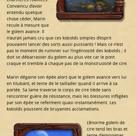
Convaincu d’avoir
entendu quelque
chose céder, Marin
recule à mesure que
le golem avance. Il
n’aurait jamais cru que ces kobolds simples d’esprit
pouvaient lancer des sorts aussi puissants ! Mais ce n’est
pas le moment de ruminer sur l’ingéniosité des kobolds ; il
doit se débarrasser du golem au plus vite car le pont
craque et tremble à chaque pas de la monstruosité de cire.
Marin dégaine son épée alors que le golem avance vers lui
en titubant, et tente de le taillader quand il arrive à sa
portée. Sa lame traverse le corps de cire tiède sans
rencontrer guère de résistance, mais les blessures infligées
par son épée se referment quasi instantanément. Les
kobolds poussent de bruyantes acclamations.
L’énorme golem de
cire tend les bras et
tente d’empoigner