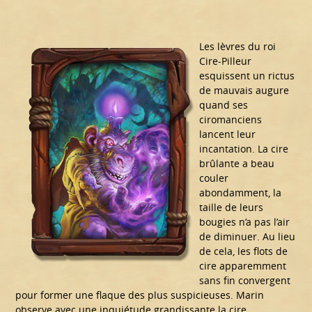
Les lèvres du roi
Cire-Pilleur
esquissent un rictus
de mauvais augure
quand ses
ciromanciens
lancent leur
incantation. La cire
brûlante a beau
couler
abondamment, la
taille de leurs
bougies n’a pas l’air
de diminuer. Au lieu
de cela, les flots de
cire apparemment
sans fin convergent
pour former une flaque des plus suspicieuses. Marin
observe avec une inquiétude grandissante la cire