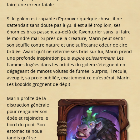
faire une erreur fatale.
Si le golem est capable d’éprouver quelque chose, il ne
s’attendait sans doute pas à
ça
. Il est allé trop loin, ses
énormes bras passent au-delà de l’aventurier sans lui faire
le moindre mal. Si près de la créature, Marin peut sentir
son souffle contre nature et une suffocante odeur de cire
brûlée. Avant qu’il ne referme ses bras sur lui, Marin prend
une profonde inspiration puis
expire puissamment.
Les
flammes logées dans les orbites du golem s’éteignent en
dégageant de minces volutes de fumée. Surpris, il recule,
aveuglé, sa proie oubliée, exactement ce qu’espérait Marin.
Les kobolds grognent de dépit.
Marin profite de la
distraction générale
pour rengainer son
épée et rejoindre le
bord du pont. Son
estomac se noue
tandis qu’il se