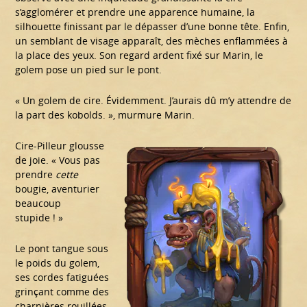
s’agglomérer et prendre une apparence humaine, la
silhouette finissant par le dépasser d’une bonne tête. Enfin,
un semblant de visage apparaît, des mèches enflammées à
la place des yeux. Son regard ardent fixé sur Marin, le
golem pose un pied sur le pont.
« Un golem de cire. Évidemment. J’aurais dû m’y attendre de
la part des kobolds. », murmure Marin.
Cire-Pilleur glousse
de joie. « Vous pas
prendre
cette
bougie, aventurier
beaucoup
stupide ! »
Le pont tangue sous
le poids du golem,
ses cordes fatiguées
grinçant comme des
charnières rouillées.