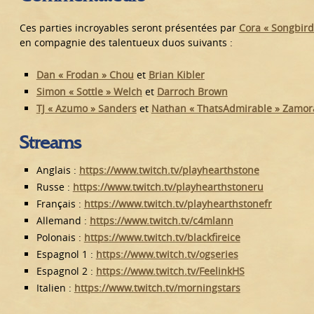
Ces parties incroyables seront présentées par
Cora « Songbird
en compagnie des talentueux duos suivants :
Dan « Frodan » Chou
et
Brian Kibler
Simon « Sottle » Welch
et
Darroch Brown
TJ « Azumo » Sanders
et
Nathan « ThatsAdmirable » Zamor
Streams
Anglais :
https://www.twitch.tv/playhearthstone
Russe :
https://www.twitch.tv/playhearthstoneru
Français :
https://www.twitch.tv/playhearthstonefr
Allemand :
https://www.twitch.tv/c4mlann
Polonais :
https://www.twitch.tv/blackfireice
Espagnol 1 :
https://www.twitch.tv/ogseries
Espagnol 2 :
https://www.twitch.tv/FeelinkHS
Italien :
https://www.twitch.tv/morningstars