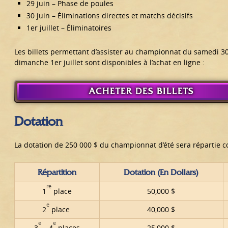
29 juin – Phase de poules
30 juin – Éliminations directes et matchs décisifs
1er juillet – Éliminatoires
Les billets permettant d’assister au championnat du samedi 30
dimanche 1er juillet sont disponibles à l’achat en ligne :
ACHETER DES BILLETS
Dotation
La dotation de 250 000 $ du championnat d’été sera répartie c
Répartition
Dotation (en Dollars)
re
1
place
50,000 $
e
2
place
40,000 $
e
e
3
– 4
places
25,000 $