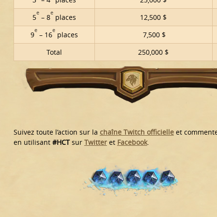
e
e
5
– 8
places
12,500 $
e
e
9
– 16
places
7,500 $
Total
250,000 $
Suivez toute l’action sur la
chaîne Twitch officielle
et commentez
en utilisant
#HCT
sur
Twitter
et
Facebook
.