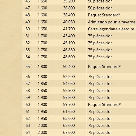
46
1 550
35 200
50 pièces d’or
47
1 600
36 800
50 pièces d’or
48
1 600
38 400
Paquet Standard*
49
1 650
40 050
Admission pour la taverne
50
1 650
41 700
Carte légendaire aléatoire
51
1 700
43 400
75 pièces d’or
52
1 700
45 100
75 pièces d’or
53
1 750
46 850
75 pièces d’or
54
1 750
48 600
75 pièces d’or
55
1 800
50 400
Paquet Standard*
56
1 800
52 200
75 pièces d’or
57
1 850
54 050
75 pièces d’or
58
1 850
55 900
75 pièces d’or
59
1 900
57 800
75 pièces d’or
60
1 900
59 700
Paquet Standard*
61
1 950
61 650
75 pièces d’or
62
1 950
63 600
75 pièces d’or
63
2 000
65 600
75 pièces d’or
64
2 000
67 600
75 pièces d’or