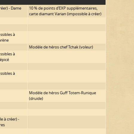
réer) - Dame
10 % de points d’EXP supplémentaires,
carte diamant Varian (impossible à créer)
sibles à
arène
Modèle de héros chef Tchak (voleur)
sibles à
 épicé
sibles à
Modèle de héros Guff Totem-Runique
(druide)
e à créer) -
res