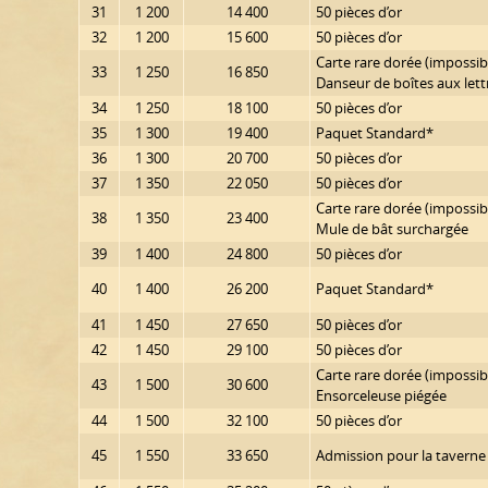
31
1 200
14 400
50 pièces d’or
32
1 200
15 600
50 pièces d’or
Carte rare dorée (impossibl
33
1 250
16 850
Danseur de boîtes aux lett
34
1 250
18 100
50 pièces d’or
35
1 300
19 400
Paquet Standard*
36
1 300
20 700
50 pièces d’or
37
1 350
22 050
50 pièces d’or
Carte rare dorée (impossibl
38
1 350
23 400
Mule de bât surchargée
39
1 400
24 800
50 pièces d’or
40
1 400
26 200
Paquet Standard*
41
1 450
27 650
50 pièces d’or
42
1 450
29 100
50 pièces d’or
Carte rare dorée (impossibl
43
1 500
30 600
Ensorceleuse piégée
44
1 500
32 100
50 pièces d’or
45
1 550
33 650
Admission pour la taverne