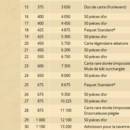
15
375
3 650
Dos de carte (Hurlevent)
16
400
4 050
50 pièces d’or
17
400
4 450
50 pièces d’or
18
425
4 875
Paquet Standard*
19
425
5 300
50 pièces d’or
20
450
5 750
Carte légendaire aléatoire
21
450
6 200
50 pièces d’or
22
550
6 750
50 pièces d’or
Carte rare dorée (impossibl
23
600
7 350
Mule de bât surchargée
24
650
8 000
50 pièces d’or
25
675
8 675
Paquet Standard*
26
675
9 350
50 pièces d’or
27
875
10 225
50 pièces d’or
Carte rare dorée (impossibl
28
875
11 100
Ensorceleuse piégée
29
1 000
12 100
50 pièces d’or
30
1 100
13 200
Admission pour la taverne