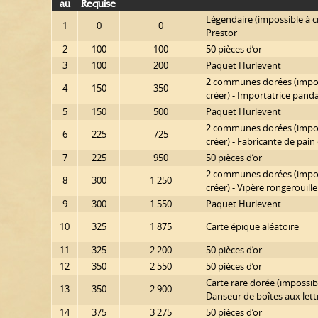
Au
Requise
Légendaire (impossible à c
1
0
0
Prestor
2
100
100
50 pièces d’or
3
100
200
Paquet Hurlevent
2 communes dorées (impos
4
150
350
créer) - Importatrice pand
5
150
500
Paquet Hurlevent
2 communes dorées (impos
6
225
725
créer) - Fabricante de pain
7
225
950
50 pièces d’or
2 communes dorées (impos
8
300
1 250
créer) - Vipère rongerouille
9
300
1 550
Paquet Hurlevent
10
325
1 875
Carte épique aléatoire
11
325
2 200
50 pièces d’or
12
350
2 550
50 pièces d’or
Carte rare dorée (impossibl
13
350
2 900
Danseur de boîtes aux lett
14
375
3 275
50 pièces d’or