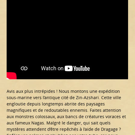
Avis aux plus intrépides ! Nous montons une expédition
sous-marine vers l’antique cité de Zin-Azshari. Cette ville
engloutie depuis longtemps abrite des paysages
magnifiques et de redoutables ennemis. Faites attention
aux monstres colossaux, aux bancs de créatures voraces et
aux fameux Nagas. Malgré le danger, qui sait quels
mystères attendent d’être repêchés à l’aide de Dragage ?