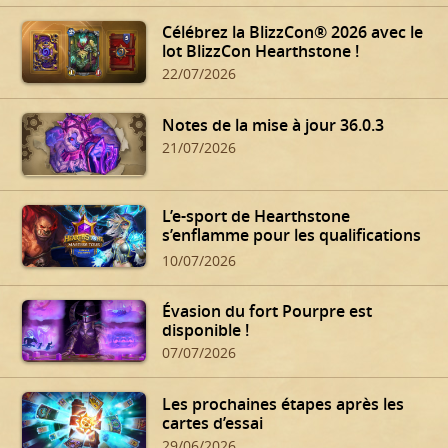
Célébrez la BlizzCon® 2026 avec le
lot BlizzCon Hearthstone !
22/07/2026
Notes de la mise à jour 36.0.3
21/07/2026
L’e-sport de Hearthstone
s’enflamme pour les qualifications
d’été !
10/07/2026
Évasion du fort Pourpre est
disponible !
07/07/2026
Les prochaines étapes après les
cartes d’essai
29/06/2026