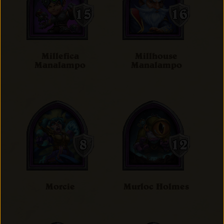
Millefica
Millhouse
Manalampo
Manalampo
Morcie
Murloc Holmes