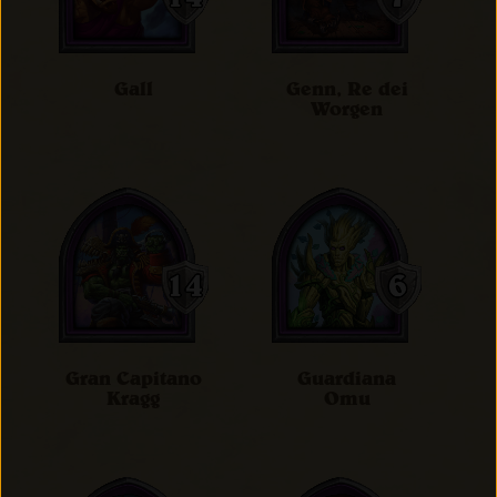
Gall
Genn, Re dei
Worgen
Gran Capitano
Guardiana
Kragg
Omu