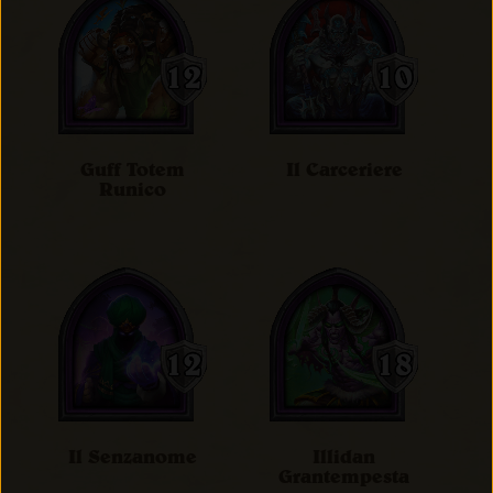
Guff Totem
Il Carceriere
Runico
Il Senzanome
Illidan
Grantempesta