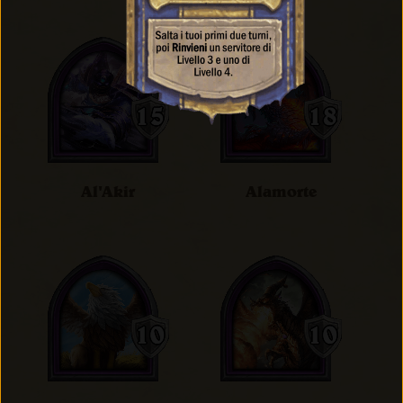
Al'Akir
Alamorte