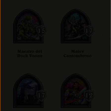
Maestro del
Maiev
Rock Voone
Cantombroso