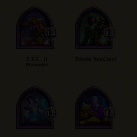
E.T.C., il
Edwin VanCleef
Manager