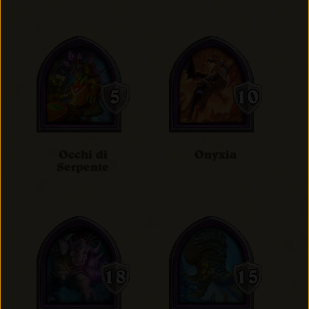
Occhi di
Onyxia
Serpente