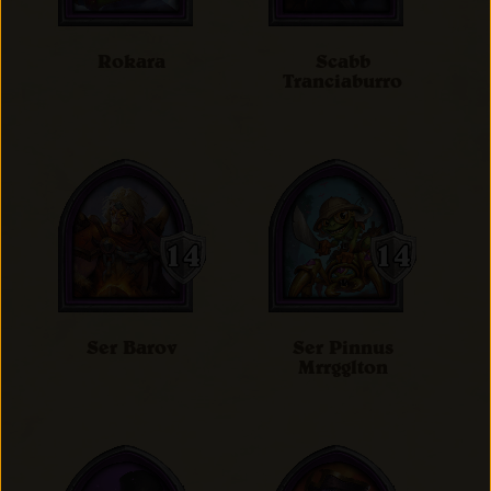
Rokara
Scabb
Tranciaburro
Ser Barov
Ser Pinnus
Mrrgglton