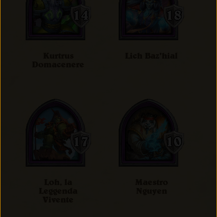
Kurtrus
Lich Baz'hial
Domacenere
Loh, la
Maestro
Leggenda
Nguyen
Vivente