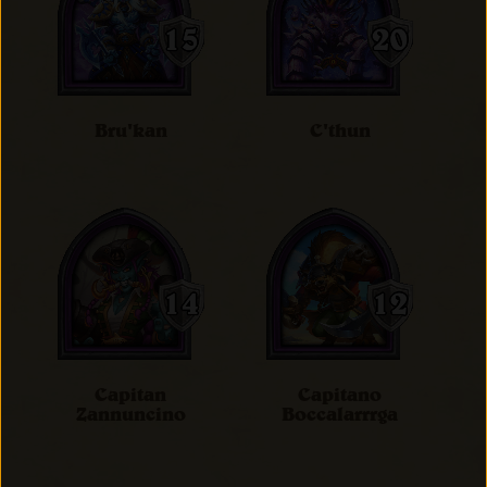
Bru'kan
C'thun
Capitan
Capitano
Zannuncino
Boccalarrrga