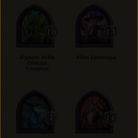
Signore della
Silas Lunacupa
Foresta
Cenarius