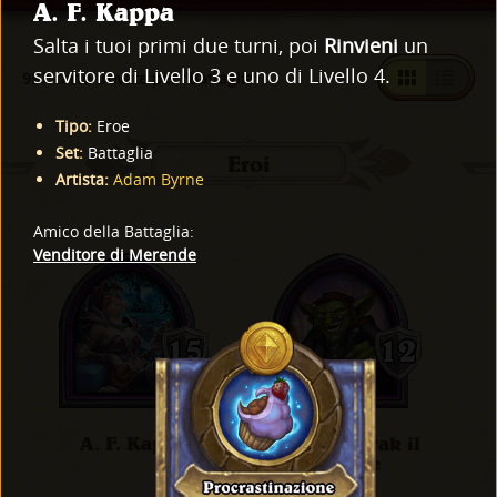
A. F. Kappa
Salta i tuoi primi due turni, poi
Rinvieni
un
servitore di Livello 3 e uno di Livello 4.
997 carte trovate per "Battaglia"
Tipo
:
Eroe
Set
:
Battaglia
Eroi
Artista
:
Adam Byrne
Amico della Battaglia
:
Venditore di Merende
A. F. Kappa
Akazamzarak il
Grande