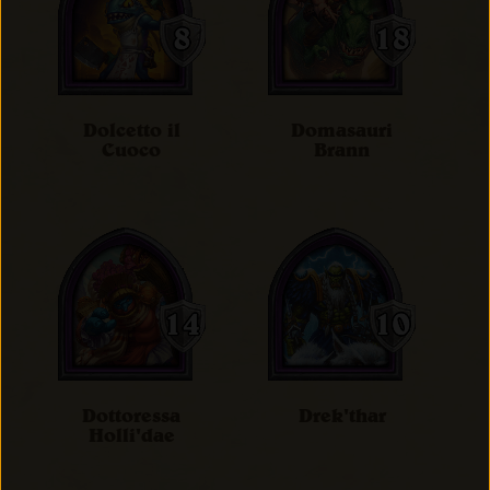
Dolcetto il
Domasauri
Cuoco
Brann
Dottoressa
Drek'thar
Holli'dae