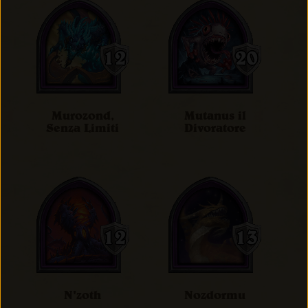
Murozond,
Mutanus il
Senza Limiti
Divoratore
N'zoth
Nozdormu