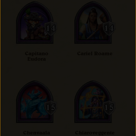
Capitano
Cariel Roame
Eudora
Chenvaala
Chiaroveggente