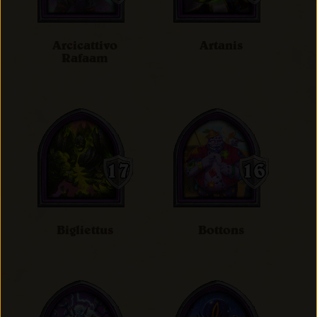
Arcicattivo
Artanis
Rafaam
Bigliettus
Bottons