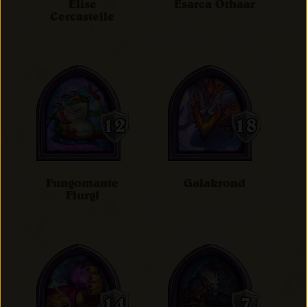
Elise
Esarca Othaar
Cercastelle
Fungomante
Galakrond
Flurgl