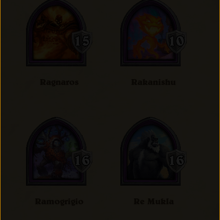
Ragnaros
Rakanishu
Ramogrigio
Re Mukla