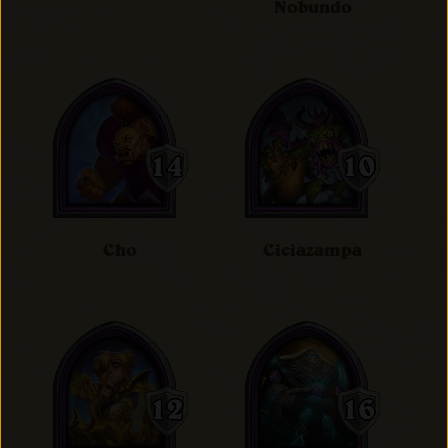
Nobundo
Cho
Ciciazampa