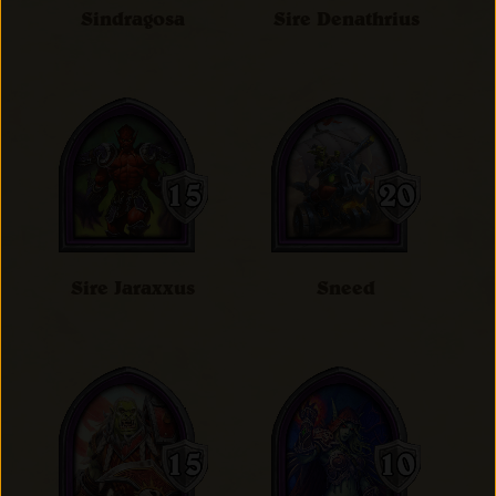
Sindragosa
Sire Denathrius
Sire Jaraxxus
Sneed