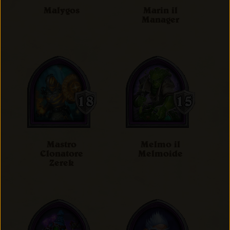
Malygos
Marin il
Manager
Mastro
Melmo il
Clonatore
Melmoide
Zerek