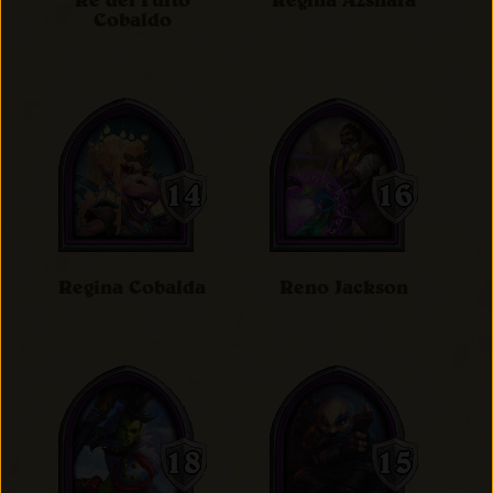
Re del Furto
Regina Azshara
Cobaldo
Regina Cobalda
Reno Jackson