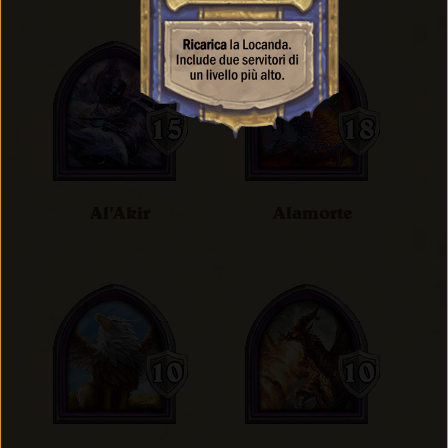
Al'Akir
Alamorte