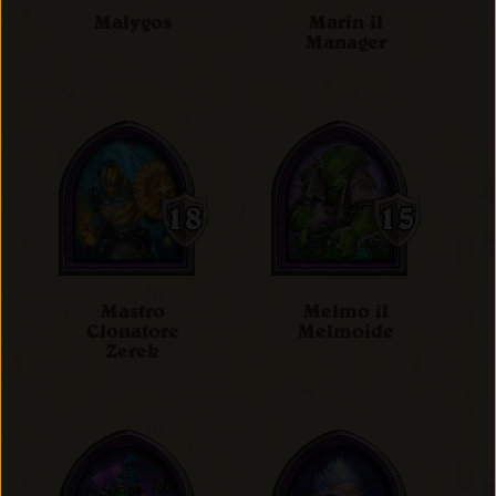
Malygos
Marin il
Manager
Mastro
Melmo il
Clonatore
Melmoide
Zerek