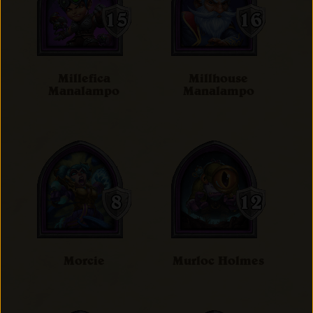
Millefica
Millhouse
Manalampo
Manalampo
Morcie
Murloc Holmes