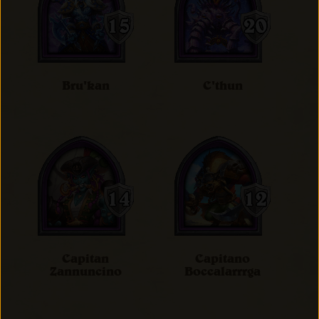
Bru'kan
C'thun
Capitan
Capitano
Zannuncino
Boccalarrrga