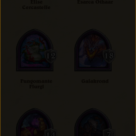
Elise
Esarca Othaar
Cercastelle
Fungomante
Galakrond
Flurgl