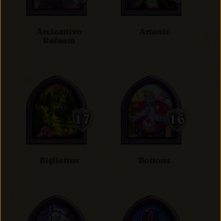
Arcicattivo
Artanis
Rafaam
Bigliettus
Bottons