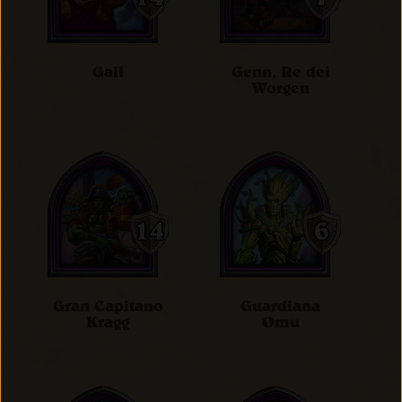
Gall
Genn, Re dei
Worgen
Gran Capitano
Guardiana
Kragg
Omu