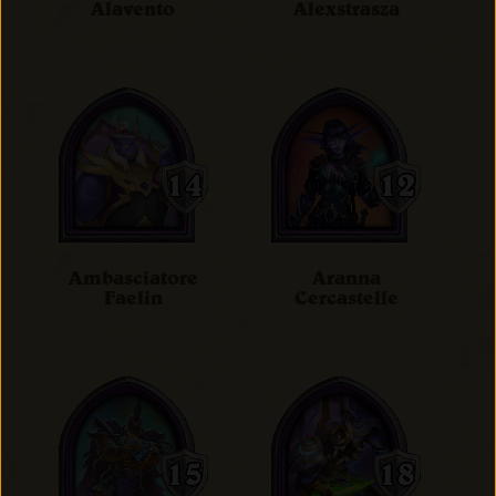
Alavento
Alexstrasza
Ambasciatore
Aranna
Faelin
Cercastelle