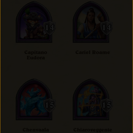
Capitano
Cariel Roame
Eudora
Chenvaala
Chiaroveggente