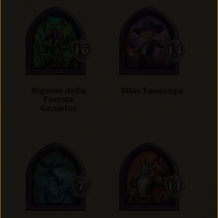
Signore della
Silas Lunacupa
Foresta
Cenarius