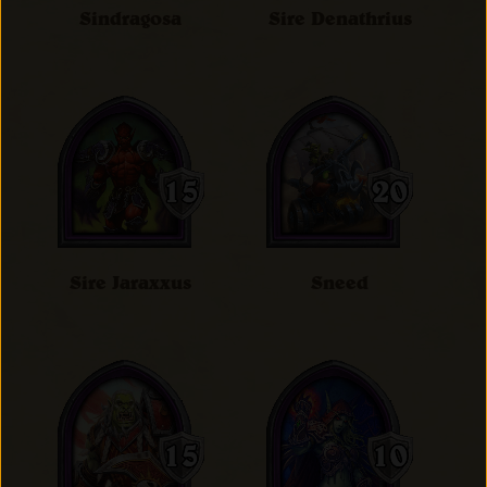
Sindragosa
Sire Denathrius
Sire Jaraxxus
Sneed