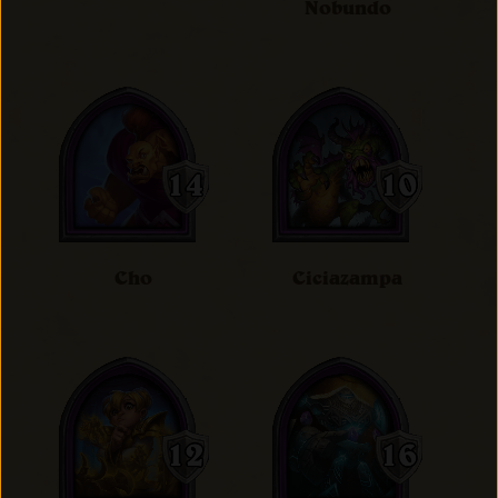
Nobundo
Cho
Ciciazampa