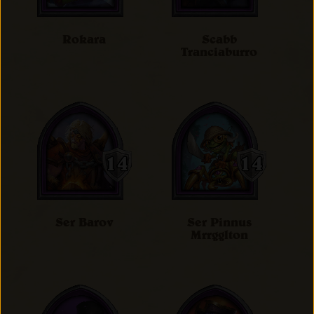
Rokara
Scabb
Tranciaburro
Ser Barov
Ser Pinnus
Mrrgglton