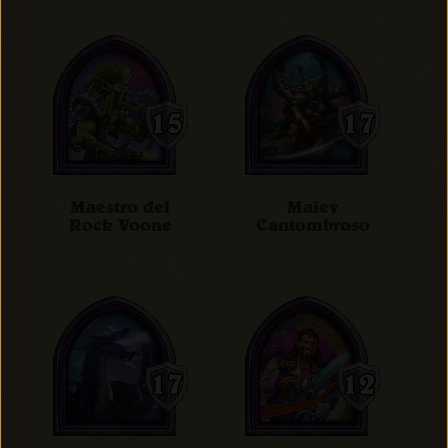
Maestro del
Maiev
Rock Voone
Cantombroso