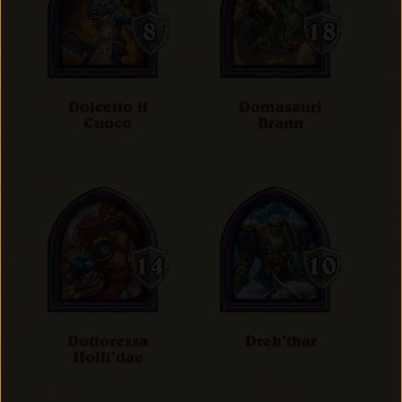
Dolcetto il
Domasauri
Cuoco
Brann
Dottoressa
Drek'thar
Holli'dae