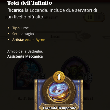
Toki dell'Infinito
Ricarica
la Locanda. Include due servitori di
un livello più alto.
997 carte trovate per "Battaglia"
Tipo
:
Eroe
Set
:
Battaglia
Eroi
Artista
:
Adam Byrne
Amico della Battaglia
:
Assistente Meccanica
A. F. Kappa
Akazamzarak il
Grande