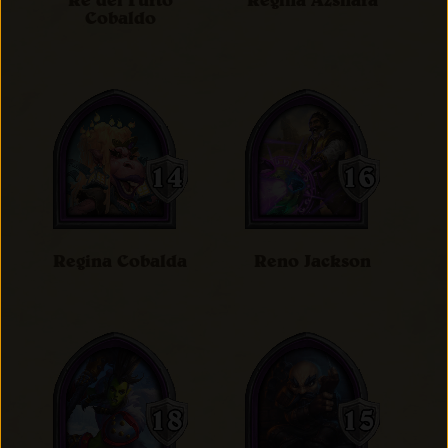
Re del Furto
Regina Azshara
Cobaldo
Regina Cobalda
Reno Jackson