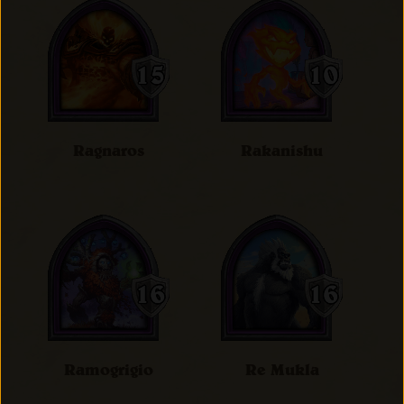
Ragnaros
Rakanishu
Ramogrigio
Re Mukla