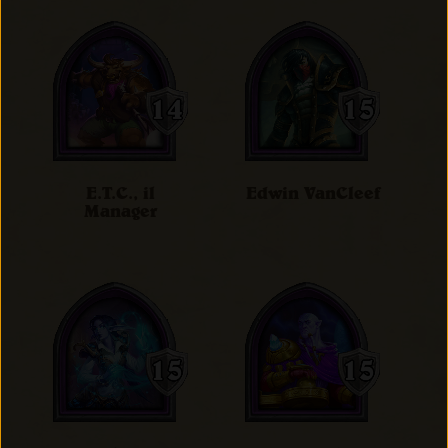
E.T.C., il
Edwin VanCleef
Manager