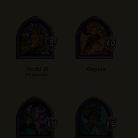
Occhi di
Onyxia
Serpente