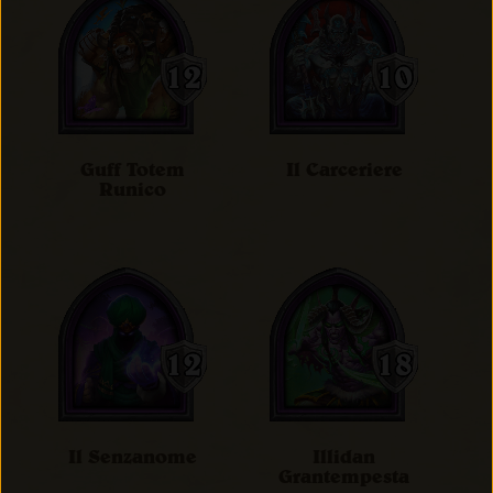
Guff Totem
Il Carceriere
Runico
Il Senzanome
Illidan
Grantempesta