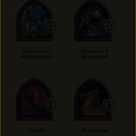
Murozond,
Mutanus il
Senza Limiti
Divoratore
N'zoth
Nozdormu