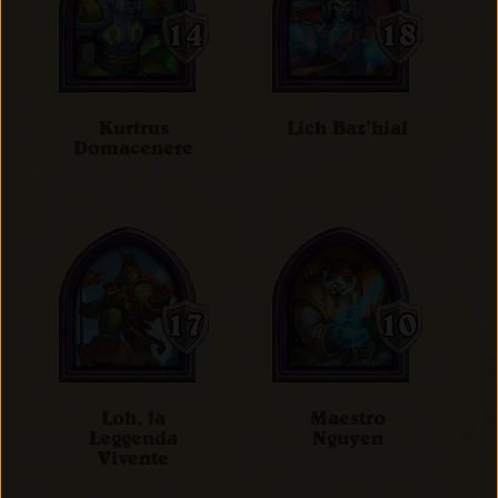
Kurtrus
Lich Baz'hial
Domacenere
Loh, la
Maestro
Leggenda
Nguyen
Vivente