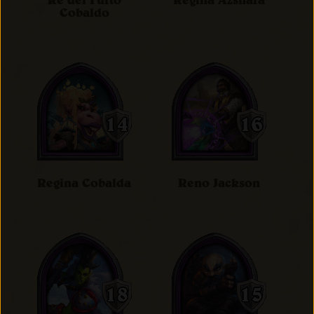
Re del Furto
Regina Azshara
Cobaldo
Regina Cobalda
Reno Jackson