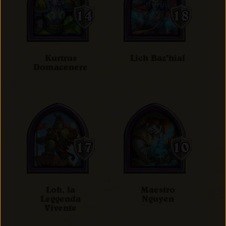
Kurtrus
Lich Baz'hial
Domacenere
Loh, la
Maestro
Leggenda
Nguyen
Vivente