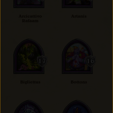
Arcicattivo
Artanis
Rafaam
Bigliettus
Bottons