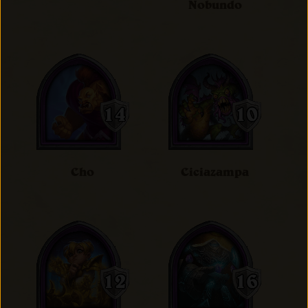
Nobundo
Cho
Ciciazampa