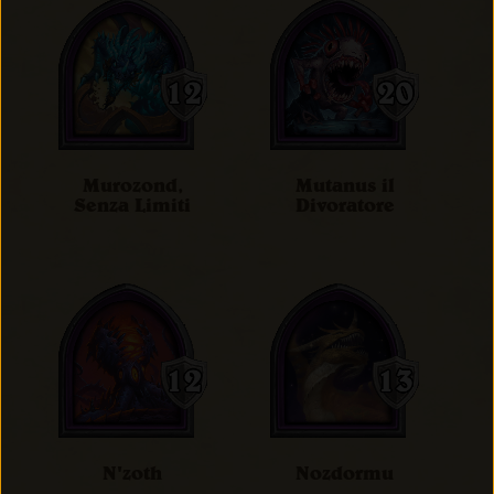
Murozond,
Mutanus il
Senza Limiti
Divoratore
N'zoth
Nozdormu