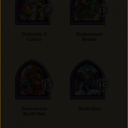
Dolcetto il
Domasauri
Cuoco
Brann
Dottoressa
Drek'thar
Holli'dae