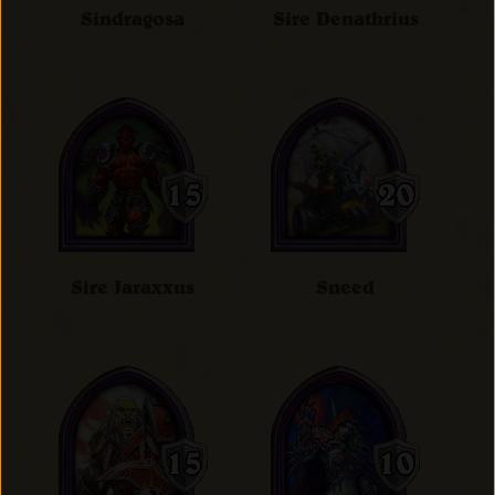
Sindragosa
Sire Denathrius
Sire Jaraxxus
Sneed