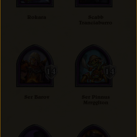
Rokara
Scabb
Tranciaburro
Ser Barov
Ser Pinnus
Mrrgglton