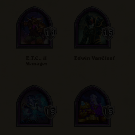
E.T.C., il
Edwin VanCleef
Manager