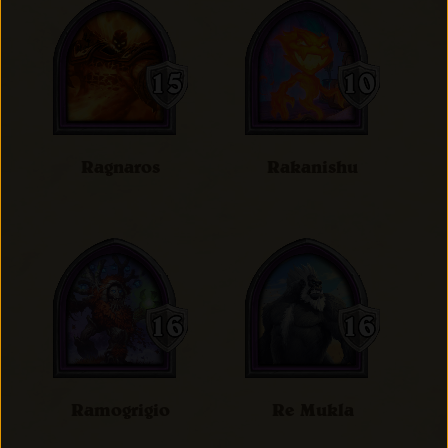
Ragnaros
Rakanishu
Ramogrigio
Re Mukla