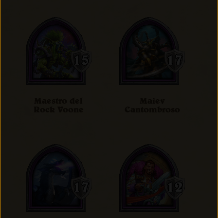
Maestro del
Maiev
Rock Voone
Cantombroso