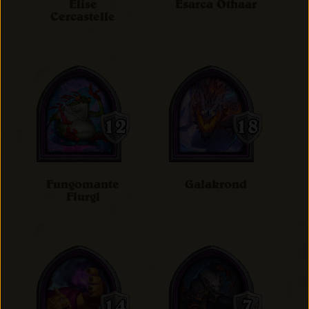
Elise
Esarca Othaar
Cercastelle
Fungomante
Galakrond
Flurgl