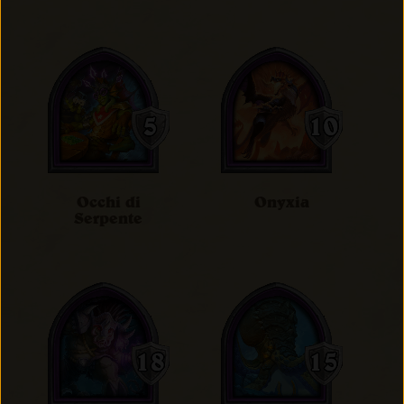
Occhi di
Onyxia
Serpente