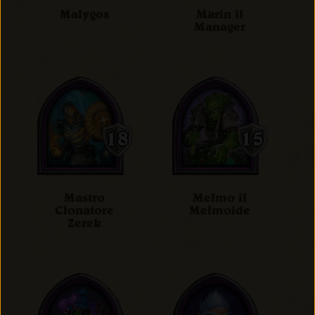
Malygos
Marin il
Manager
Mastro
Melmo il
Clonatore
Melmoide
Zerek