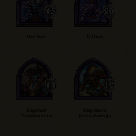
Bru'kan
C'thun
Capitan
Capitano
Zannuncino
Boccalarrrga