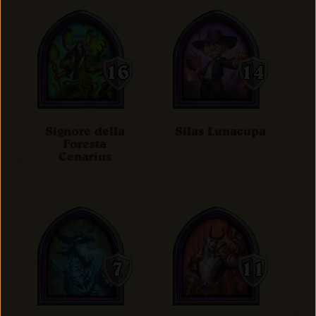
Signore della
Silas Lunacupa
Foresta
Cenarius