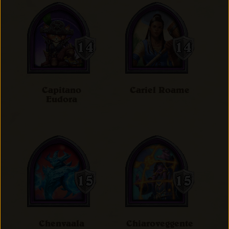
Capitano
Cariel Roame
Eudora
Chenvaala
Chiaroveggente