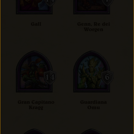
Gall
Genn, Re dei
Worgen
Gran Capitano
Guardiana
Kragg
Omu