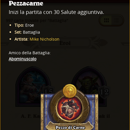
Pezzacarne
Inizi la partita con 30 Salute aggiuntiva.
997 carte trovate per "Battaglia"
Tipo
:
Eroe
Set
:
Battaglia
Artista
:
Mike Nicholson
Eroi
Amico della Battaglia
:
Abominuscolo
A. F. Kappa
Akazamzarak il
Grande