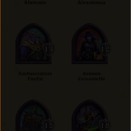
Alavento
Alexstrasza
Ambasciatore
Aranna
Faelin
Cercastelle