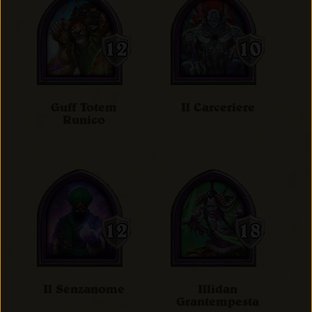
Guff Totem
Il Carceriere
Runico
Il Senzanome
Illidan
Grantempesta