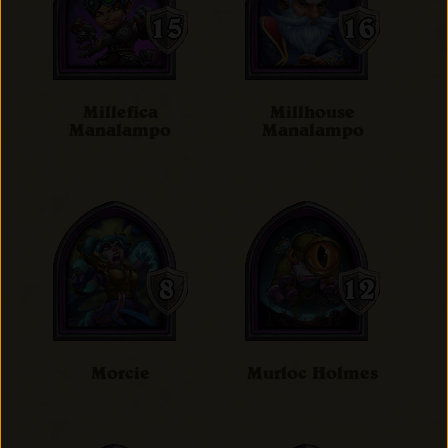
Millefica
Millhouse
Manalampo
Manalampo
Morcie
Murloc Holmes