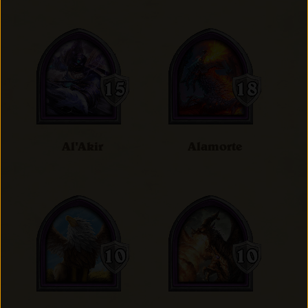
Al'Akir
Alamorte