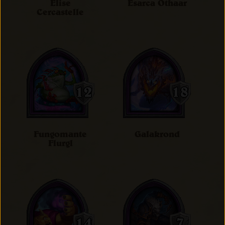
Elise
Esarca Othaar
Cercastelle
Fungomante
Galakrond
Flurgl