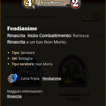
997 carte trovate per "Battaglia"
Fendianime
Eroi
Rinascita
.
Inizio Combattimento:
fornisce
Rinascita
a un tuo Non Morto.
Tipo
:
Servitore
Set
:
Battaglia
Tipo servitore
:
Non Morto
Carta Tripla
:
Fendianime
Maggiori informazioni
:
A. F. Kappa
Akazamzarak il
Rinascita
Grande