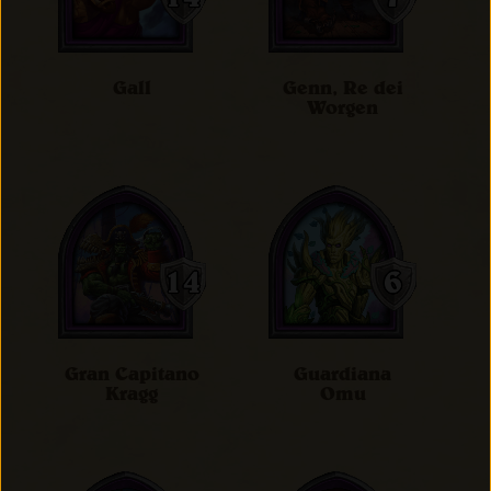
Gall
Genn, Re dei
Worgen
Gran Capitano
Guardiana
Kragg
Omu