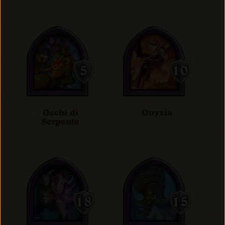
Occhi di
Onyxia
Serpente