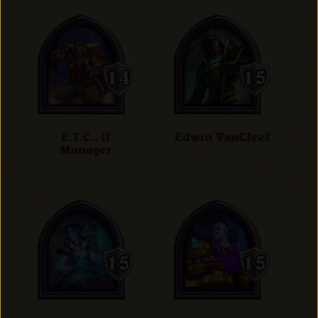
E.T.C., il
Edwin VanCleef
Manager