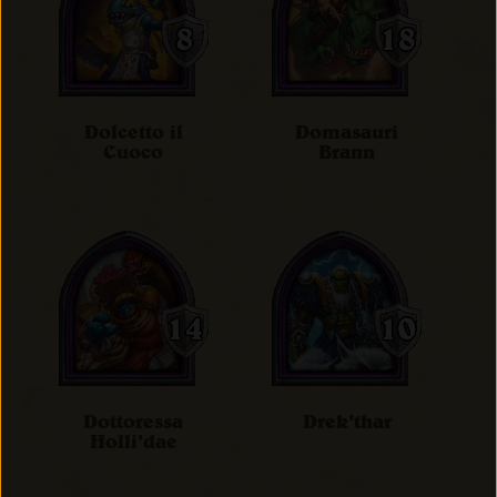
Dolcetto il
Domasauri
Cuoco
Brann
Dottoressa
Drek'thar
Holli'dae