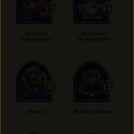
Millefica
Millhouse
Manalampo
Manalampo
Morcie
Murloc Holmes