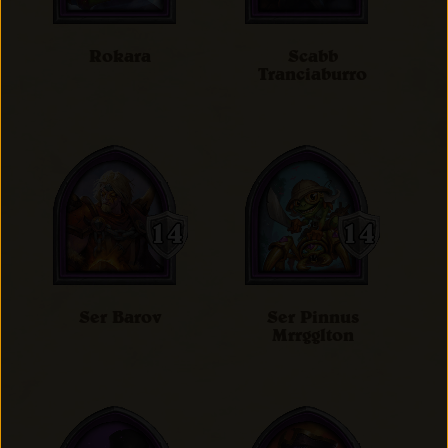
Rokara
Scabb
Tranciaburro
Ser Barov
Ser Pinnus
Mrrgglton