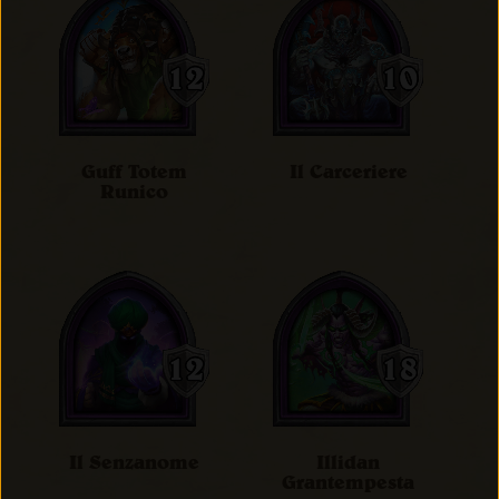
Guff Totem
Il Carceriere
Runico
Il Senzanome
Illidan
Grantempesta