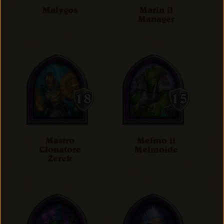
Malygos
Marin il
Manager
Mastro
Melmo il
Clonatore
Melmoide
Zerek