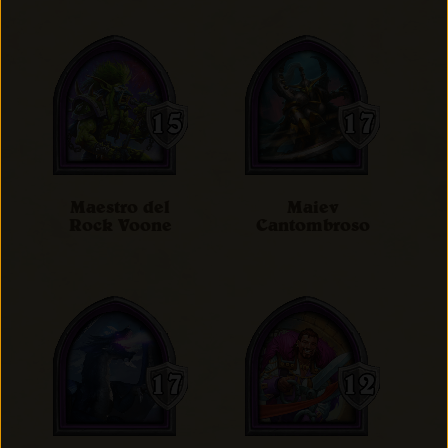
Maestro del
Maiev
Rock Voone
Cantombroso