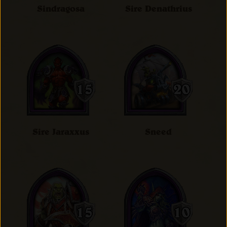
Sindragosa
Sire Denathrius
Sire Jaraxxus
Sneed