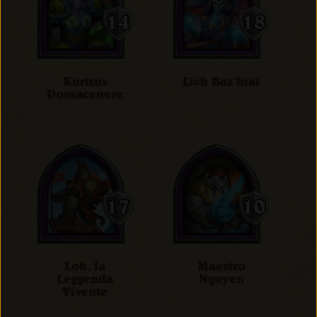
Kurtrus
Lich Baz'hial
Domacenere
Loh, la
Maestro
Leggenda
Nguyen
Vivente