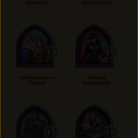
Alavento
Alexstrasza
Ambasciatore
Aranna
Faelin
Cercastelle