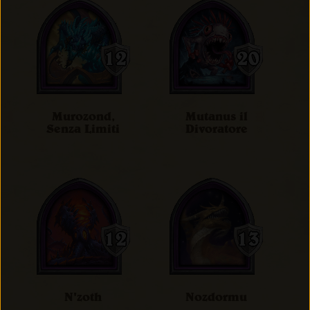
Murozond,
Mutanus il
Senza Limiti
Divoratore
N'zoth
Nozdormu