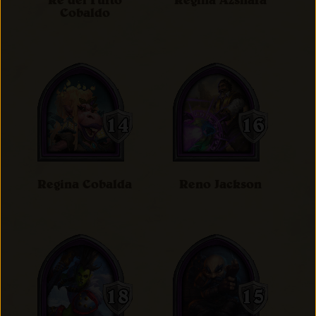
Re del Furto
Regina Azshara
Cobaldo
Regina Cobalda
Reno Jackson