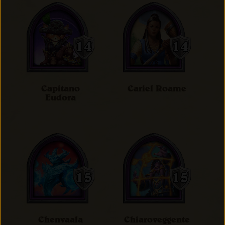
Capitano
Cariel Roame
Eudora
Chenvaala
Chiaroveggente