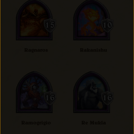
Ragnaros
Rakanishu
Ramogrigio
Re Mukla