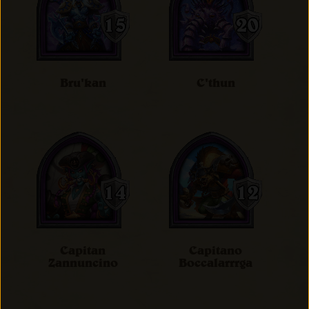
Bru'kan
C'thun
Capitan
Capitano
Zannuncino
Boccalarrrga