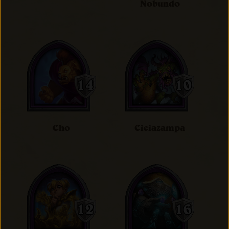
Nobundo
Cho
Ciciazampa