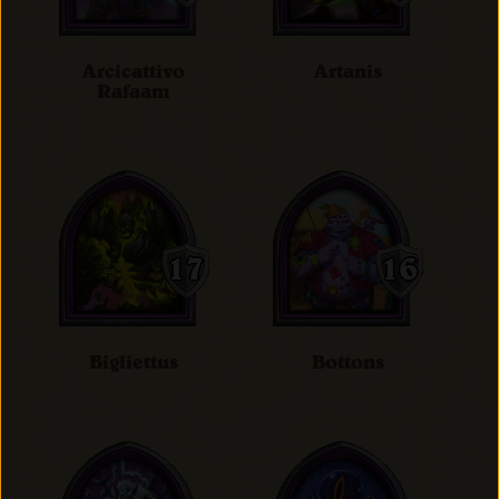
Arcicattivo
Artanis
Rafaam
Bigliettus
Bottons