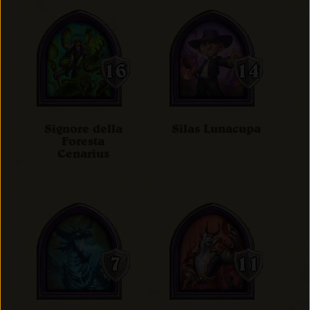
Signore della
Silas Lunacupa
Foresta
Cenarius