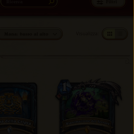
Filtri
Visualizza
:
Mana: basso al alto