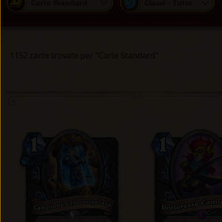
Carte Standard
Classi - Tutte
1152 carte trovate per "Carte Standard"