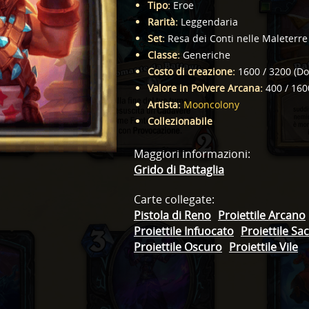
Tipo
:
Eroe
Rarità
:
Leggendaria
Set
:
Resa dei Conti nelle Maleterre
Classe
:
Generiche
Costo di creazione
:
1600
/
3200
(
Do
Valore in Polvere Arcana
:
400
/
160
Artista
:
Mooncolony
Collezionabile
Maggiori informazioni
:
Grido di Battaglia
Carte collegate
:
Pistola di Reno
Proiettile Arcano
Proiettile Infuocato
Proiettile Sa
Proiettile Oscuro
Proiettile Vile