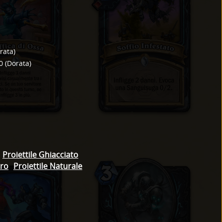
rata
)
0
(
Dorata
)
Proiettile Ghiacciato
cro
Proiettile Naturale