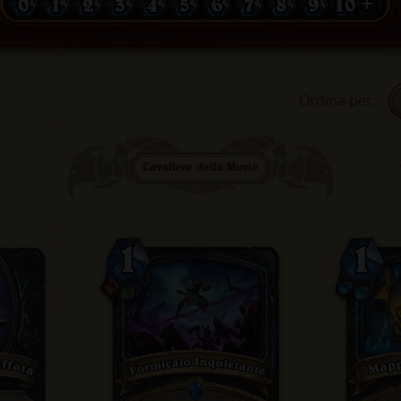
0
1
2
3
4
5
6
7
8
9
10 +
Ordina per
:
Cavaliere della Morte