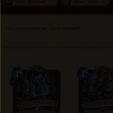
Carte Standard
Classi - Tutte
1152 carte trovate per "Carte Standard"