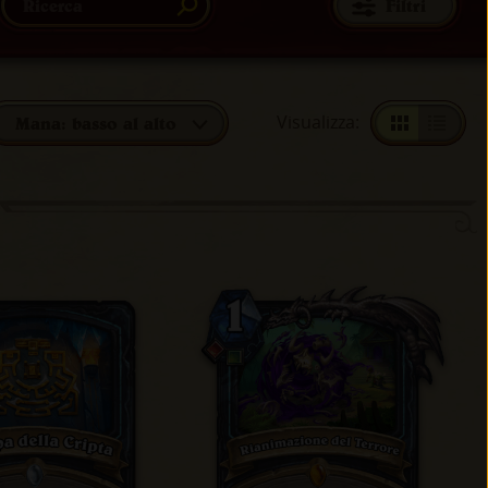
Filtri
Visualizza
:
Mana: basso al alto