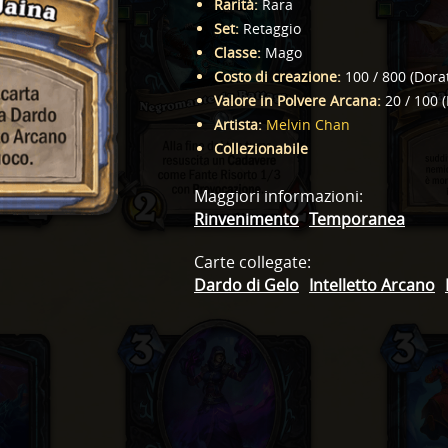
Rarità
:
Rara
Set
:
Retaggio
Classe
:
Mago
Costo di creazione
:
100
/
800
(
Dora
Valore in Polvere Arcana
:
20
/
100
(
Artista
:
Melvin Chan
Collezionabile
Maggiori informazioni
:
Rinvenimento
Temporanea
Carte collegate
:
Dardo di Gelo
Intelletto Arcano