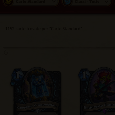
Carte Standard
Classi - Tutte
1152 carte trovate per "Carte Standard"