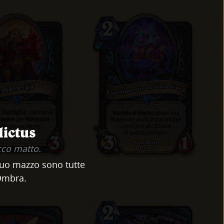
ictus
acco matto.
tuo mazzo sono tutte
Ombra.