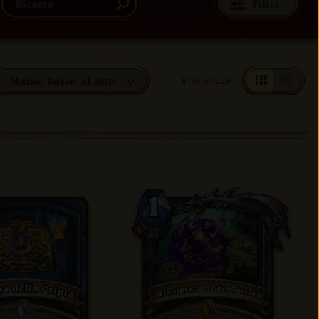
Filtri
Visualizza
:
Mana: basso al alto