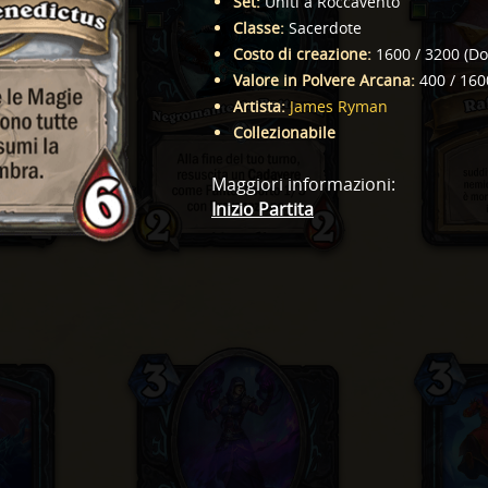
Set
:
Uniti a Roccavento
Classe
:
Sacerdote
Costo di creazione
:
1600
/
3200
(
Do
Valore in Polvere Arcana
:
400
/
160
Artista
:
James Ryman
Collezionabile
Maggiori informazioni
:
Inizio Partita