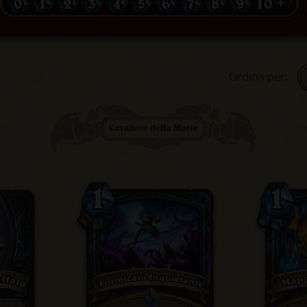
0
1
2
3
4
5
6
7
8
9
10 +
Ordina per
:
Cavaliere della Morte