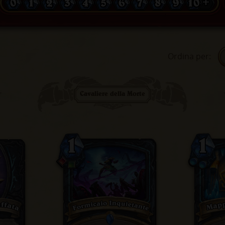
0
1
2
3
4
5
6
7
8
9
10 +
Ordina per
:
Cavaliere della Morte