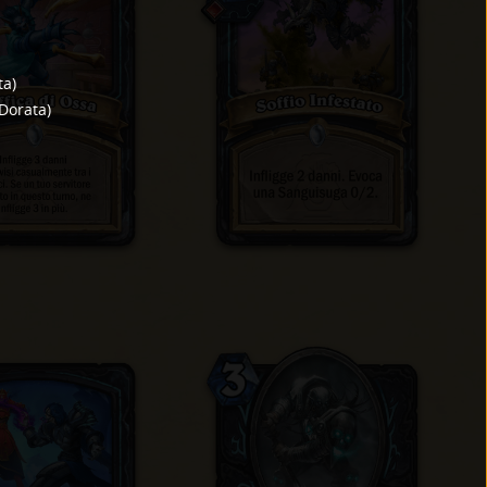
ta
)
Dorata
)