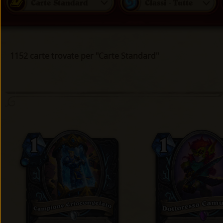
Carte Standard
Classi - Tutte
1152 carte trovate per "Carte Standard"