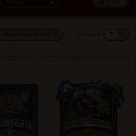
Filtri
Visualizza
:
Mana: basso al alto