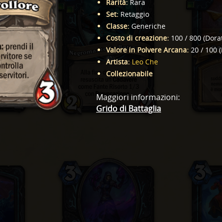
Rarità
:
Rara
Set
:
Retaggio
Classe
:
Generiche
Costo di creazione
:
100
/
800
(
Dora
Valore in Polvere Arcana
:
20
/
100
(
Artista
:
Leo Che
Collezionabile
Maggiori informazioni
:
Grido di Battaglia