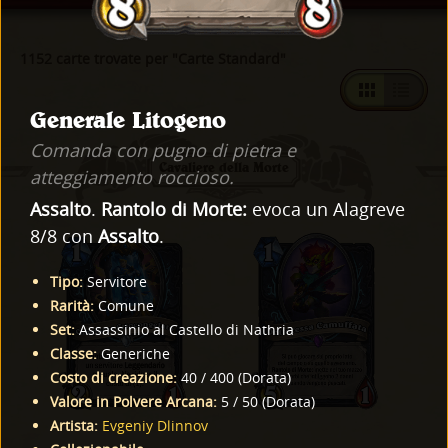
1152 carte trovate per "Carte Standard"
Generale Litogeno
Comanda con pugno di pietra e
Cavaliere della Morte
atteggiamento roccioso.
Assalto
.
Rantolo di Morte:
evoca un Alagreve
8/8 con
Assalto
.
Tipo
:
Servitore
Rarità
:
Comune
Set
:
Assassinio al Castello di Nathria
Classe
:
Generiche
Costo di creazione
:
40
/
400
(
Dorata
)
Valore in Polvere Arcana
:
5
/
50
(
Dorata
)
Artista
:
Evgeniy Dlinnov