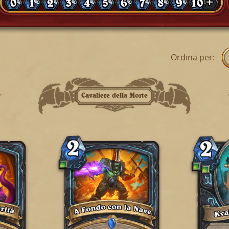
0
1
2
3
4
5
6
7
8
9
10 +
Ordina per
:
Cavaliere della Morte