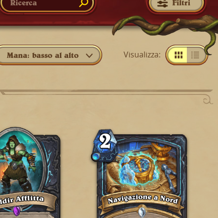
Filtri
Visualizza
:
Mana: basso al alto