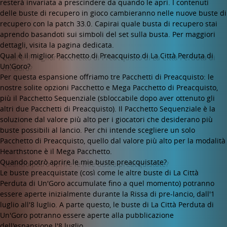
resterà invariata a prescindere da quando le apri. I contenuti
delle buste di recupero in gioco cambieranno nelle nuove buste di
recupero con la patch 33.0. Capirai quale busta di recupero stai
aprendo basandoti sui simboli del set sulla busta. Per maggiori
dettagli, visita la pagina dedicata.
Qual è il miglior Pacchetto di Preacquisto di La Città Perduta di
Un'Goro?
Per questa espansione offriamo tre Pacchetti di Preacquisto: le
nostre solite opzioni Pacchetto e Mega Pacchetto di Preacquisto,
più il Pacchetto Sequenziale (sbloccabile dopo aver ottenuto gli
altri due Pacchetti di Preacquisto). Il Pacchetto Sequenziale è la
soluzione dal valore più alto per i giocatori che desiderano più
buste possibili al lancio. Per chi intende scegliere un solo
Pacchetto di Preacquisto, quello dal valore più alto per la modalità
Hearthstone è il Mega Pacchetto.
Quando potrò aprire le mie buste preacquistate?
Le buste preacquistate (così come le altre buste di La Città
Perduta di Un'Goro accumulate fino a quel momento) potranno
essere aperte inizialmente durante la Rissa di pre-lancio, dall'1
luglio all'8 luglio. A parte questo, le buste di La Città Perduta di
Un'Goro potranno essere aperte alla pubblicazione
dell'espansione l'8 luglio.