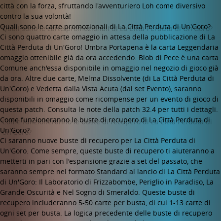
città con la forza, sfruttando l'avventuriero Loh come diversivo
contro la sua volontà!
Quali sono le carte promozionali di La Città Perduta di Un'Goro?
Ci sono quattro carte omaggio in attesa della pubblicazione di La
Città Perduta di Un'Goro! Umbra Portapena è la carta Leggendaria
omaggio ottenibile già da ora accedendo. Blob di Pece è una carta
Comune anch'essa disponibile in omaggio nel negozio di gioco già
da ora. Altre due carte, Melma Dissolvente (di La Città Perduta di
Un'Goro) e Vedetta dalla Vista Acuta (dal set Evento), saranno
disponibili in omaggio come ricompense per un evento di gioco di
questa patch. Consulta le note della patch 32.4 per tutti i dettagli.
Come funzioneranno le buste di recupero di La Città Perduta di
Un'Goro?
Ci saranno nuove buste di recupero per La Città Perduta di
Un'Goro. Come sempre, queste buste di recupero ti aiuteranno a
metterti in pari con l'espansione grazie a set del passato, che
saranno sempre nel formato Standard al lancio di La Città Perduta
di Un'Goro: Il Laboratorio di Frizzabombe, Periglio in Paradiso, La
Grande Oscurità e Nel Sogno di Smeraldo. Queste buste di
recupero includeranno 5-50 carte per busta, di cui 1-13 carte di
ogni set per busta. La logica precedente delle buste di recupero