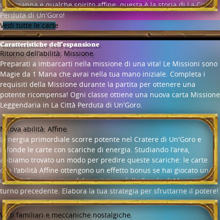
una mappa e qualche spirito affine: questa è la storia di La Città
Perduta di Un'Goro!
Vedi tutte le carte
Caratteristiche dell'espansione
Ritorno dell'abilità: Missione
Preparati a imbarcarti nella missione di una vita! Le Missioni sono
Magie da 1 Mana che avrai nella tua mano iniziale. Completa i
requisiti della Missione durante la partita per ottenere una
potente ricompensa! Ogni classe ottiene una nuova carta Missione
Leggendaria in La Città Perduta di Un'Goro.
Nuova abilità: Affine
L'energia primordiale scorre potente nel Cratere di Un'Goro e
infonde le carte con scariche di energia. Studiando l'area,
abbiamo trovato un modo per predire queste scariche: le carte
con l'abilità Affine ottengono un effetto bonus se hai giocato una
carta dello stesso tipo del servitore o della Scuola di Magia nel
turno precedente. Elabora la tua strategia per sfruttarne il potere!
Volti familiari e meccaniche nostalgiche