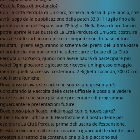
Cos'è la Rissa di pre-lancio?
Con La Città Perduta di Un'Goro, tornerà la Rissa di pre-lancio, che
avrà luogo dalla pubblicazione della patch 33.0 l'1 luglio fino alla
pubblicazione dell'espansione l'8 luglio. Nella Rissa di pre-lancio
potrai aprire le tue buste di La Città Perduta di Un'Goro, costruire
mazzi e utilizzarli in una piccola competizione. In base ai tuoi
risultati, i premi seguiranno lo schema dei premi dell'ultima Rissa
di pre-lancio, ma potranno includere carte e buste di La Città
Perduta di Un'Goro, quindi non avere paura di partecipare più
volte! Ogni giocatore e giocatrice riceverà un ingresso omaggio,
mentre quelli successivi costeranno 2 Biglietti Locanda, 300 Oro o
400 Pietre Runiche.
Dove posso trovare le carte che sono state presentate?
Consultando la Raccolta delle carte ufficiale è possibile vedere
tutte le carte che sono già state presentate e il programma
riguardante le presentazioni future!
Dove posso pianificare i miei mazzi con le nuove carte?
Il Deck Builder ufficiale di Hearthstone è il posto ideale per
esplorare La Città Perduta prima dell'uscita dell'espansione.
Presto arriveranno altre informazioni riguardanti le dirette con i
creatori e creatrici dei contenuti che più ti piacciono sul