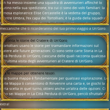
Loh ha messo insieme una squadra di avventurieri affinché lo
aiutino nella sua spedizione, tra cui ci sono dei volti familiari: la
famosa esploratrice Elise Cercastelle è la vedetta del gruppo,
mentre Umbra, l'ex capa dei Tortolliani, è la guida della squadra.
Durante la ricerca della Città Perduta di Un'Goro, vedrai carte e
meccaniche che ti ricorderanno del tuo primo viaggio a Un'Goro.
Racconta le storie del Cratere di Un'Goro
I Tortolliani usano le storie per tramandare informazioni sul
cratere alle future generazioni. Ci sono sette carte Storia in La
Città Perduta di Un'Goro, ciascuna delle quali racconta qualcosa
sull'ultima visita degli avventurieri al Cratere di Un'Goro.
Usa le mappe per ottenere tesori
Una buona mappa è fondamentale per qualsiasi esplorazione. Le
carte Mappa ti consentono di Rinvenire una carta e, se giochi la
carta scelta in quel turno, ottieni anche un'altra delle opzioni. Ci
sono sei Mappe in La Città Perduta di Un'Goro, perciò sfruttale per
pianificare i turni futuri o seguile subito per trovare dei tesori
extra!