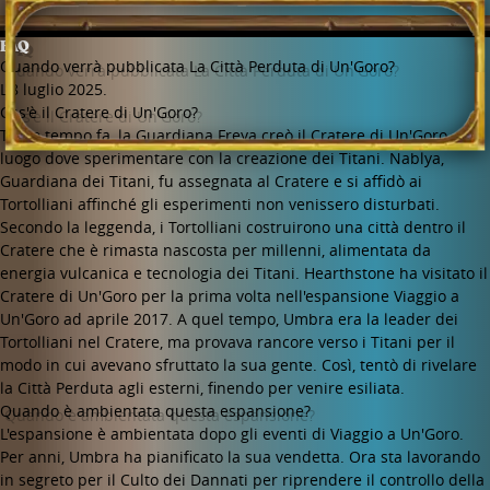
FAQ
Quando verrà pubblicata La Città Perduta di Un'Goro?
L'8 luglio 2025.
Cos'è il Cratere di Un'Goro?
Tanto tempo fa, la Guardiana Freya creò il Cratere di Un'Goro, un
luogo dove sperimentare con la creazione dei Titani. Nablya,
Guardiana dei Titani, fu assegnata al Cratere e si affidò ai
Tortolliani affinché gli esperimenti non venissero disturbati.
Secondo la leggenda, i Tortolliani costruirono una città dentro il
Cratere che è rimasta nascosta per millenni, alimentata da
energia vulcanica e tecnologia dei Titani. Hearthstone ha visitato il
Cratere di Un'Goro per la prima volta nell'espansione Viaggio a
Un'Goro ad aprile 2017. A quel tempo, Umbra era la leader dei
Tortolliani nel Cratere, ma provava rancore verso i Titani per il
modo in cui avevano sfruttato la sua gente. Così, tentò di rivelare
la Città Perduta agli esterni, finendo per venire esiliata.
Quando è ambientata questa espansione?
L'espansione è ambientata dopo gli eventi di Viaggio a Un'Goro.
Per anni, Umbra ha pianificato la sua vendetta. Ora sta lavorando
in segreto per il Culto dei Dannati per riprendere il controllo della