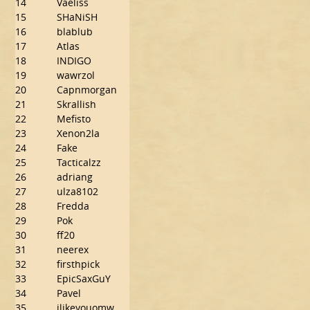
14
Vaeliss
15
SHaNiSH
16
blablub
17
Atlas
18
INDIGO
19
wawrzol
20
Capnmorgan
21
Skrallish
22
Mefisto
23
Xenon2la
24
Fake
25
Tacticalzz
26
adriang
27
ulza8102
28
Fredda
29
Pok
30
ff20
31
neerex
32
firsthpick
33
EpicSaxGuY
34
Pavel
35
ilikeyouomw