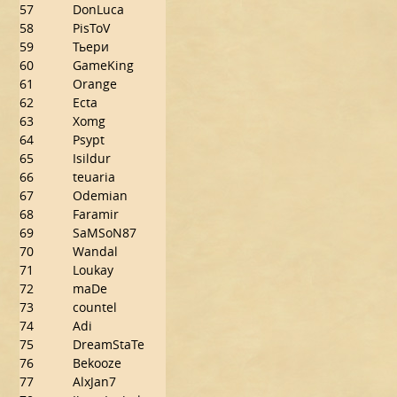
57
DonLuca
58
PisToV
59
Тьери
60
GameKing
61
Orange
62
Ecta
63
Xomg
64
Psypt
65
Isildur
66
teuaria
67
Odemian
68
Faramir
69
SaMSoN87
70
Wandal
71
Loukay
72
maDe
73
countel
74
Adi
75
DreamStaTe
76
Bekooze
77
AlxJan7