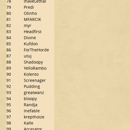
78
IhaveLethal
79
Predi
80
Olinho
81
MFARCIK
82
myr
83
Headfirst
84
Divine
85
Kufdon
86
ForTheHorde
87
utuj
88
Shadoopy
89
YelloRambo
90
Kolento
91
Screenager
92
Pudding
93
greatwanz
94
bloopy
95
Randja
96
Inefable
97
krepthoize
98
Kalle
99
Arrasator