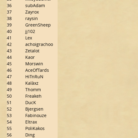
36
subAdam
37
Zayrox
38
raysin
39
GreenSheep
40
jj102
41
Lex
42
achoigrachoo
43
Zetalot
44
Kaor
45
Morswin
46
AceOfTards
47
HiTnRuN
48
Kalàxz
49
Thomm
50
Freakeh
51
DucK
52
Bjergsen
53
Fabinouze
54
Eltrax
55
PoliKakos
56
Ding