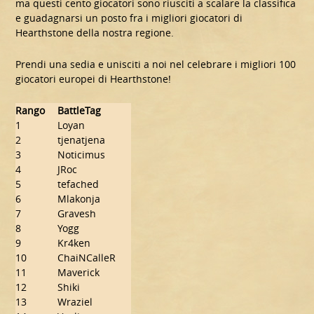
ma questi cento giocatori sono riusciti a scalare la classifica
e guadagnarsi un posto fra i migliori giocatori di
Hearthstone della nostra regione.
Prendi una sedia e unisciti a noi nel celebrare i migliori 100
giocatori europei di Hearthstone!
Rango
BattleTag
1
Loyan
2
tjenatjena
3
Noticimus
4
JRoc
5
tefached
6
Mlakonja
7
Gravesh
8
Yogg
9
Kr4ken
10
ChaiNCalleR
11
Maverick
12
Shiki
13
Wraziel