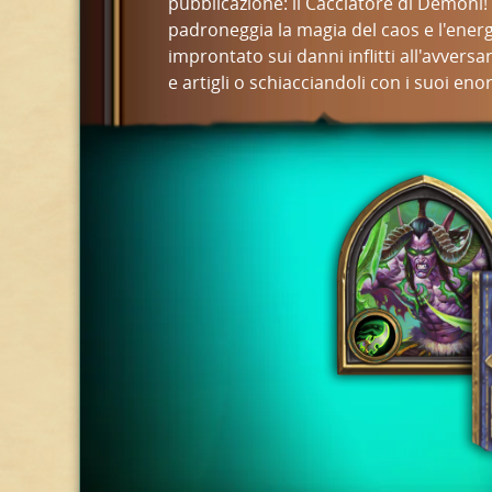
pubblicazione: il Cacciatore di Demoni!
padroneggia la magia del caos e l'energi
improntato sui danni inflitti all'avversa
e artigli o schiacciandoli con i suoi enor