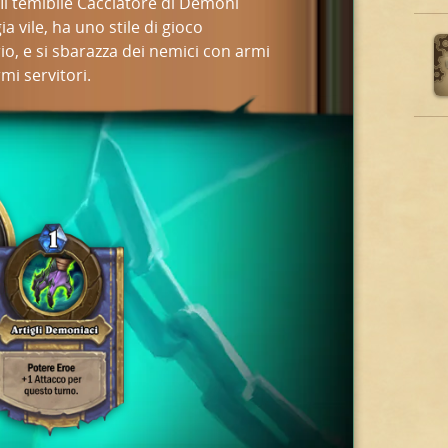
 Il temibile Cacciatore di Demoni
a vile, ha uno stile di gioco
rio, e si sbarazza dei nemici con armi
mi servitori.