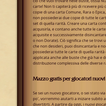
ciò che vuoi trovare nelle buste, ossia 
carte! Non ti capiterà più di ricevere più 
copie di una carta Comune, Rara o Epica,
non possiederai due copie di tutte le cart
set di quella rarità. Creare una carta co
acquisirla, e contano anche tutte le carte
acquisite e successivamente disincantar
o non Dorate). Ciò significa che se trovi 
che non desideri, puoi disincantarla e non
possiederai tutte le carte di quella rarità
applicata anche alle buste che già hai e d
distribuzione complessiva delle diverse ra
Mazzo gratis per giocatori nuovi 
Se sei un nuovo giocatore, o sei stato via
po', vorremmo aiutarti a iniziare subito a
divertitrti. A partire da oggi, i nuovi gioca