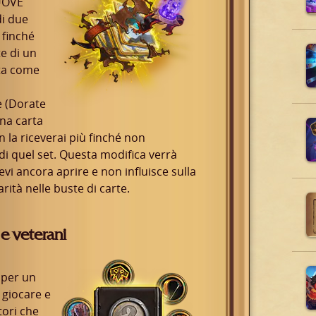
NUOVE
di due
 finché
e di un
nta come
e (Dorate
una carta
 la riceverai più finché non
 di quel set. Questa modifica verrà
evi ancora aprire e non influisce sulla
rità nelle buste di carte.
e veterani
 per un
 giocare e
tori che