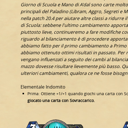
Giorno di Scuola e Mano di A'dal sono carte molto p
principali del Paladino (Libram, Aggro, Segreti e 
nella patch 20.4 per aiutare altre classi a ridurre il
di Scuola: sebbene l'ultimo cambiamento apporta
piuttosto lieve, continueremo a fare modifiche com
riguardo al bilanciamento è di procedere apport
abbiamo fatto per il primo cambiamento a Primo 
abbiamo ottenuto ottimi risultati in passato. Per 
vengano influenzati a seguito dei cambi al bilanc
mazzo dovesse risultare lievemente più basso. Que
ulteriori cambiamenti, qualora ce ne fosse bisog
Elementale Indomito
Prima: Ottiene +1/+1 quando giochi una carta con S
giocato una carta con Sovraccarico.