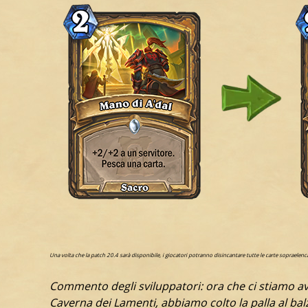
Una volta che la patch 20.4 sarà disponibile, i giocatori potranno disincantare tutte le carte sopraelen
Commento degli sviluppatori: ora che ci stiamo av
Caverna dei Lamenti, abbiamo colto la palla al bal