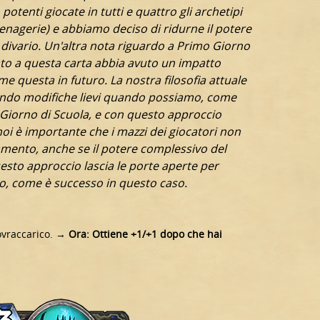
otenti giocate in tutti e quattro gli archetipi
Menagerie) e abbiamo deciso di ridurne il potere
 divario.
Un'altra nota riguardo a Primo Giorno
to a questa carta abbia avuto un impatto
e questa in futuro. La nostra filosofia attuale
ando modifiche lievi quando possiamo, come
Giorno di Scuola, e con questo approccio
noi è importante che i mazzi dei giocatori non
iamento, anche se il potere complessivo del
sto approccio lascia le porte aperte per
no, come è successo in questo caso.
ovraccarico. →
Ora: Ottiene +1/+1 dopo che hai