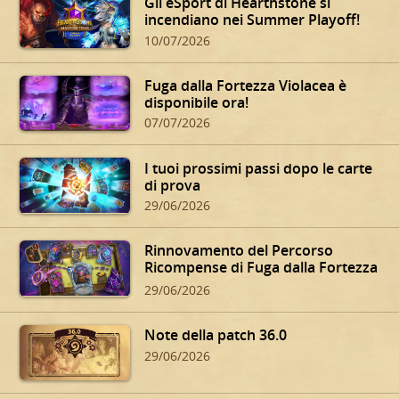
Gli eSport di Hearthstone si
incendiano nei Summer Playoff!
10/07/2026
Fuga dalla Fortezza Violacea è
disponibile ora!
07/07/2026
I tuoi prossimi passi dopo le carte
di prova
29/06/2026
Rinnovamento del Percorso
Ricompense di Fuga dalla Fortezza
Violacea
29/06/2026
Note della patch 36.0
29/06/2026