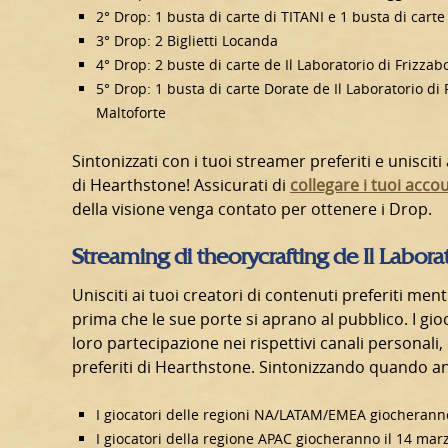
2° Drop: 1 busta di carte di TITANI e 1 busta di cart
3° Drop: 2 Biglietti Locanda
4° Drop: 2 buste di carte de Il Laboratorio di Frizz
5° Drop: 1 busta di carte Dorate de Il Laboratorio di 
Maltoforte
Sintonizzati con i tuoi streamer preferiti e unisci
di Hearthstone! Assicurati di
collegare i tuoi acco
della visione venga contato per ottenere i Drop.
Streaming di theorycrafting de Il Labor
Unisciti ai tuoi creatori di contenuti preferiti m
prima che le sue porte si aprano al pubblico. I gio
loro partecipazione nei rispettivi canali personali,
preferiti di Hearthstone. Sintonizzando quando 
I giocatori delle regioni NA/LATAM/EMEA giocheranno 
I giocatori della regione APAC giocheranno il 14 marz