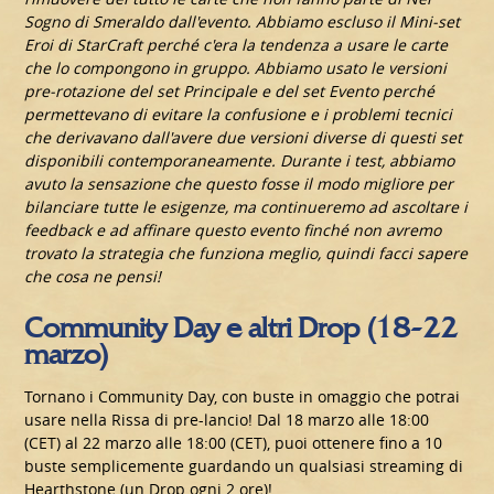
Sogno di Smeraldo dall'evento. Abbiamo escluso il Mini-set
Eroi di StarCraft perché c'era la tendenza a usare le carte
che lo compongono in gruppo. Abbiamo usato le versioni
pre-rotazione del set Principale e del set Evento perché
permettevano di evitare la confusione e i problemi tecnici
che derivavano dall'avere due versioni diverse di questi set
disponibili contemporaneamente. Durante i test, abbiamo
avuto la sensazione che questo fosse il modo migliore per
bilanciare tutte le esigenze, ma continueremo ad ascoltare i
feedback e ad affinare questo evento finché non avremo
trovato la strategia che funziona meglio, quindi facci sapere
che cosa ne pensi!
Community Day e altri Drop (18-22
marzo)
Tornano i Community Day, con buste in omaggio che potrai
usare nella Rissa di pre-lancio! Dal 18 marzo alle 18:00
(CET) al 22 marzo alle 18:00 (CET), puoi ottenere fino a 10
buste semplicemente guardando un qualsiasi streaming di
Hearthstone (un Drop ogni 2 ore)!