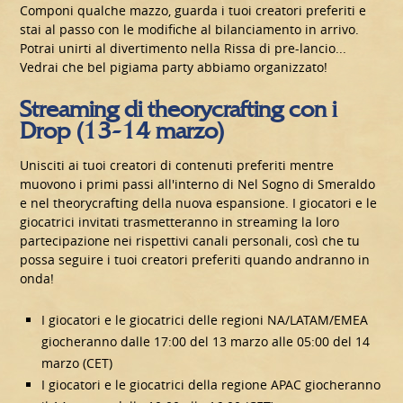
Componi qualche mazzo, guarda i tuoi creatori preferiti e
stai al passo con le modifiche al bilanciamento in arrivo.
Potrai unirti al divertimento nella Rissa di pre-lancio...
Vedrai che bel pigiama party abbiamo organizzato!
Streaming di theorycrafting con i
Drop (13-14 marzo)
Unisciti ai tuoi creatori di contenuti preferiti mentre
muovono i primi passi all'interno di Nel Sogno di Smeraldo
e nel theorycrafting della nuova espansione. I giocatori e le
giocatrici invitati trasmetteranno in streaming la loro
partecipazione nei rispettivi canali personali, così che tu
possa seguire i tuoi creatori preferiti quando andranno in
onda!
I giocatori e le giocatrici delle regioni NA/LATAM/EMEA
giocheranno dalle 17:00 del 13 marzo alle 05:00 del 14
marzo (CET)
I giocatori e le giocatrici della regione APAC giocheranno