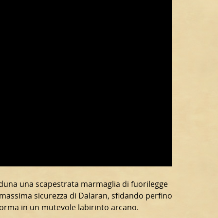
duna una scapestrata marmaglia di fuorilegge
di massima sicurezza di Dalaran, sfidando perfino
forma in un mutevole labirinto arcano.