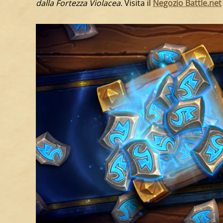
dalla Fortezza Violacea
. Visita il
Negozio Battle.net