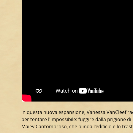
In questa nuova espansione, Vanessa VanCleef ra
per tentare l'impossibile: fuggire dalla prigione 
Maiev Cantombroso, che blinda l'edificio e lo tras