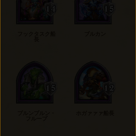
フックタスク船
ブルカン
長
プルンプルン・
ホガァァァ船長
フループ