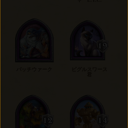
ャーE.T.C.
パッチウァーク
ビグルスワース
君