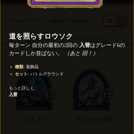
「バトルグラウンド」の該当カードは997枚
道を照らすロウソク
ヒーロー
毎ターン 自分の最初の2回の
入替
はグレード6の
カードしか並ばない。
（あと 回！）
種類
:
装飾品
セット
:
バトルグラウンド
もっと詳しく
:
入替
A. F. ケイ
アズシャラ女王