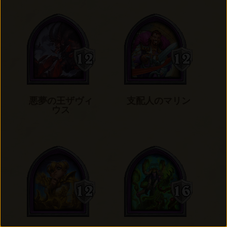
悪夢の王ザヴィ
支配人のマリン
ウス