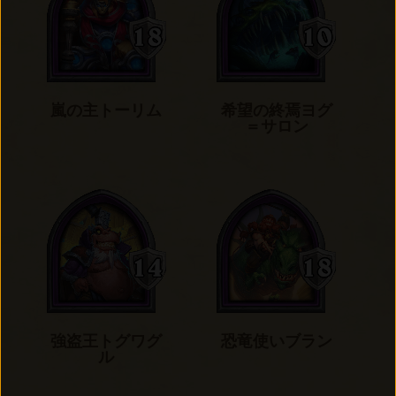
嵐の主トーリム
希望の終焉ヨグ
＝サロン
強盗王トグワグ
恐竜使いブラン
ル