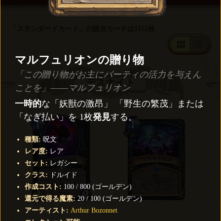
「スタンダードカード」の該当カードは1152枚
マルフュリオンの贈り物
「この贈り物がお主にパーティの活力を与えん
デスナイト
ことを」――マルフュリオン
一時的
な「妖獣の激昂」 「野生の繁茂」または
「なぎ払い」を 1枚
発見
する。
種類
:
呪文
レア度
:
レア
セット
:
レガシー
クラス
:
ドルイド
作成コスト
:
100
/
800
(
ゴールデン
)
還元で得る魔素
:
20
/
100
(
ゴールデン
)
アーティスト
:
Arthur Bozonnet