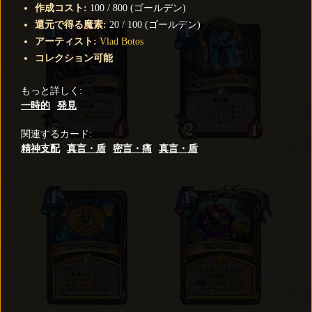
作成コスト
:
100
/
800
(
ゴールデン
)
還元で得る魔素
:
20
/
100
(
ゴールデン
)
アーティスト
:
Vlad Botos
コレクション可能
もっと詳しく
:
一時的
発見
関連するカード
:
精神支配
真言・盾
密言・痛
真言・盾