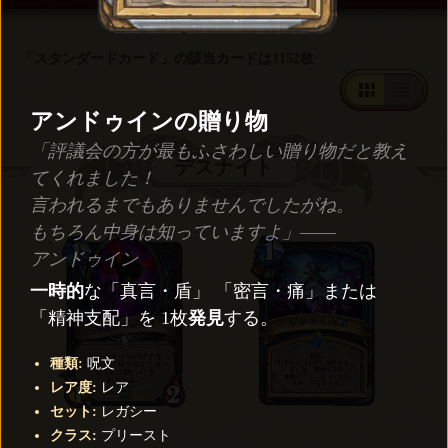
「スタンダードカード」の該当カードは1152枚
アンドゥインの贈り物
「評議会の方が最もふさわしい贈り物だと教え
デスナイト
てくれました！
言われるまでもありませんでしたがね。
もちろん中身は知っていますよ」――
アンドゥイン
一時的
な「真言・盾」 「密言・痛」または
「精神支配」を 1枚
発見
する。
種類
:
呪文
レア度
:
レア
セット
:
レガシー
クラス
:
プリースト