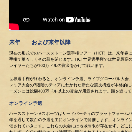
来年――および来年以降
現在の形式でのハースストーン選手権ツアー（HCT）は、来年春に
手権で華々しくその幕を閉じます。HCT世界選手権では世界最高
レイヤーたちが100万ドルの賞金をかけて戦います。
世界選手権が終わると、オンライン予選、ライブグローバル大会
レミア大会の3段階のティアにわかれた新たな競技構造が本格的に導
ーズンには総額400万ドル以上の賞金が用意されます。順を追っ
オンライン予選
ハースストーン eスポーツはサードパーティのプラットフォーム
年を通して数百の予選を主にオンラインで開催します。オンライ
催されていきます。これらの大会には地域制限が存在せず、どこ
わらず、自分の都合のいい時間帯に開催されるものに自由に参加