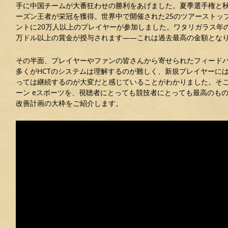
手に中国チームが大番狂わせの勝利をあげました。夏季選手権と秋
ーズン王者が栄冠を獲得。世界中で開催された25のツアーストッ
ントに20万人以上のプレイヤーが参加しました。ワタリガラス年の
万ドル以上の賞金が授与されます――これは過去最高の金額とな
その半面、プレイヤーやファンの皆さんから寄せられたフィード
多くがHCTのシステムは理解するのが難しく、新規プレイヤーに
っては継続するのが大変だと感じていることがわかりました。そ
ーン eスポーツを、視聴者にとっても競技者にとっても最高のも
改善計画の大枠をご紹介します。