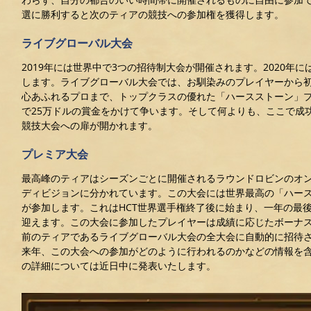
選に勝利すると次のティアの競技への参加権を獲得します。
ライブグローバル大会
2019年には世界中で3つの招待制大会が開催されます。2020年
します。ライブグローバル大会では、お馴染みのプレイヤーから
心あふれるプロまで、トップクラスの優れた「ハースストーン」
で25万ドルの賞金をかけて争います。そして何よりも、ここで成
競技大会への扉が開かれます。
プレミア大会
最高峰のティアはシーズンごとに開催されるラウンドロビンのオ
ディビジョンに分かれています。この大会には世界最高の「ハー
が参加します。これはHCT世界選手権終了後に始まり、一年の最
迎えます。この大会に参加したプレイヤーは成績に応じたボーナ
前のティアであるライブグローバル大会の全大会に自動的に招待
来年、この大会への参加がどのように行われるのかなどの情報を
の詳細については近日中に発表いたします。