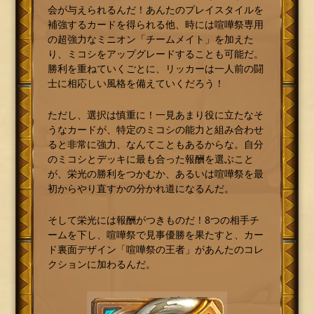
会が与えられるんだ！あんたのプレイスタイルを
補強するカードを得られる他、時には喧嘩祭専用
の超強力なミニオン「チームメイト」を加えた
り、ミコシをアップグレードすることも可能だ。
勝利を重ねていくごとに、リッカーは一人前の闘
士に相応しい風格を備えていくだろう！
ただし、選択は慎重に！一見あまり役に立たなそ
うなカードが、特定のミコシの能力と組み合わせ
ると非常に強力、なんてこともあるからな。自分
のミコシとデッキに最も合った報酬を選ぶこと
が、栄光の勝利をつかむか、あるいは喧嘩祭を最
初からやり直すかの分かれ道になるんだ。
そして栄光には報酬がつきものだ！8つの相手チ
ームを下し、喧嘩祭で見事優勝を果たすと、カー
ド裏面デザイン「喧嘩祭の王者」があんたのコレ
クションに加わるんだ。