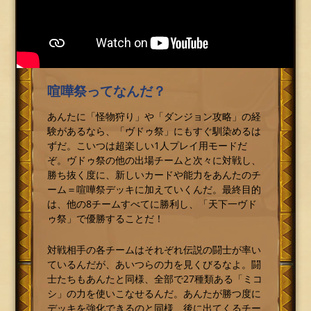
喧嘩祭ってなんだ？
あんたに「怪物狩り」や「ダンジョン攻略」の経
験があるなら、「ヴドゥ祭」にもすぐ馴染めるは
ずだ。こいつは超楽しい1人プレイ用モードだ
ぞ。ヴドゥ祭の他の出場チームと次々に対戦し、
勝ち抜く度に、新しいカードや能力をあんたのチ
ーム＝喧嘩祭デッキに加えていくんだ。最終目的
は、他の8チームすべてに勝利し、「天下一ヴド
ゥ祭」で優勝することだ！
対戦相手の各チームはそれぞれ伝説の闘士が率い
ているんだが、あいつらの力を見くびるなよ。闘
士たちもあんたと同様、全部で27種類ある「ミコ
シ」の力を使いこなせるんだ。あんたが勝つ度に
デッキを強化できるのと同様、後に出てくるチー