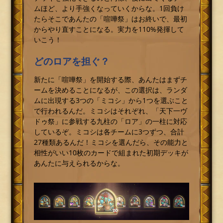
ムほど、より手強くなっていくからな。1回負け
たらそこであんたの「喧嘩祭」はお終いで、最初
からやり直すことになる。実力を110%発揮して
いこう！
どのロアを担ぐ？
新たに「喧嘩祭」を開始する際、あんたはまずチ
ームを決めることになるが、この選択は、ランダ
ムに出現する3つの「ミコシ」から1つを選ぶこと
で行われるんだ。ミコシはそれぞれ、「天下一ヴ
ドゥ祭」に参戦する九柱の「ロア」の一柱に対応
しているぞ。ミコシは各チームに3つずつ、合計
27種類あるんだ！ミコシを選んだら、その能力と
相性がいい10枚のカードで組まれた初期デッキが
あんたに与えられるからな。