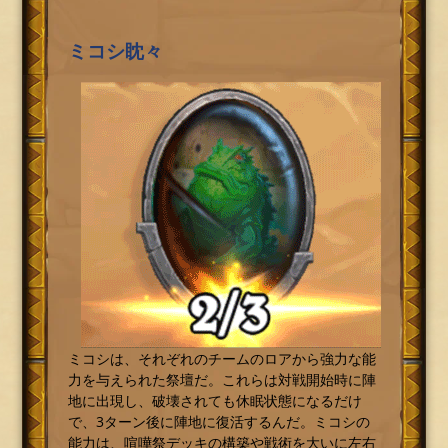
ミコシ眈々
ミコシは、それぞれのチームのロアから強力な能
力を与えられた祭壇だ。これらは対戦開始時に陣
地に出現し、破壊されても休眠状態になるだけ
で、3ターン後に陣地に復活するんだ。ミコシの
能力は、喧嘩祭デッキの構築や戦術を大いに左右