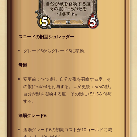
スニードの旧型シュレッダー
グレード6からグレード5に移動。
母熊
変更前：4/4の獣。自分が獣を召喚する度、そ
の獣に+4/+4を付与する。→変更後：5/5の獣。
自分が獣を召喚する度、その獣に+5/+5を付与
する。
酒場グレード6
酒場グレード6の初期コストが10ゴールドに減
少（11→10に減少）。