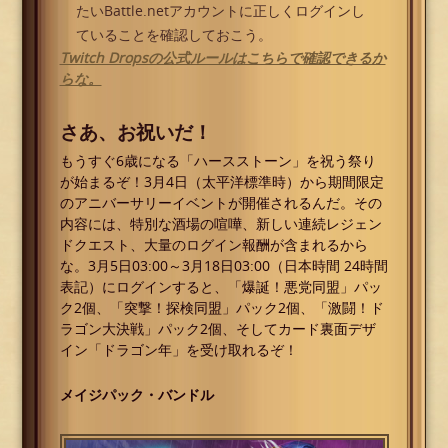
たいBattle.netアカウントに正しくログインし
ていることを確認しておこう。
Twitch Dropsの公式ルールはこちらで確認できるか
らな。
さあ、お祝いだ！
もうすぐ6歳になる「ハースストーン」を祝う祭り
が始まるぞ！3月4日（太平洋標準時）から期間限定
のアニバーサリーイベントが開催されるんだ。その
内容には、特別な酒場の喧嘩、新しい連続レジェン
ドクエスト、大量のログイン報酬が含まれるから
な。3月5日03:00～3月18日03:00（日本時間 24時間
表記）にログインすると、「爆誕！悪党同盟」パッ
ク2個、「突撃！探検同盟」パック2個、「激闘！ド
ラゴン大決戦」パック2個、そしてカード裏面デザ
イン「ドラゴン年」を受け取れるぞ！
メイジパック・バンドル