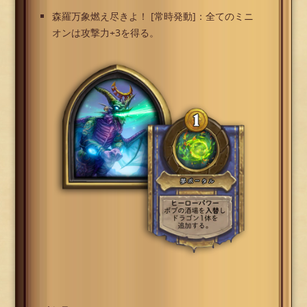
森羅万象燃え尽きよ！ [常時発動]：全てのミニ
オンは攻撃力+3を得る。