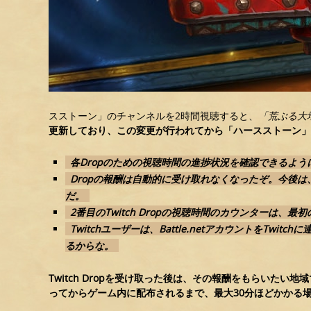
スストーン」のチャンネルを2時間視聴すると、
「荒ぶる大
更新しており、この変更が行われてから「ハースストーン」がT
各Dropのための視聴時間の進捗状況を確認できるよう
Dropの報酬は自動的に受け取れなくなったぞ。今後は、Dr
だ。
2番目のTwitch Dropの視聴時間のカウンターは、最初
Twitchユーザーは、Battle.netアカウントをTw
るからな。
Twitch Dropを受け取った後は、その報酬をもらいた
ってからゲーム内に配布されるまで、最大30分ほどかかる