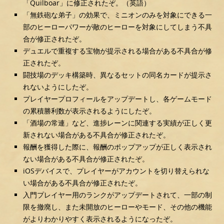
「Quilboar」に修正されたぞ。（英語）
「無鉄砲な弟子」の効果で、ミニオンのみを対象にできる一
部のヒーローパワーが敵のヒーローを対象にしてしまう不具
合が修正されたぞ。
デュエルで重複する宝物が提示される場合がある不具合が修
正されたぞ。
闘技場のデッキ構築時、異なるセットの同名カードが提示さ
れないようにしたぞ。
プレイヤープロフィールをアップデートし、各ゲームモード
の累積勝利数が表示されるようにしたぞ。
「酒場の常連」など、進捗レーンに関連する実績が正しく更
新されない場合がある不具合が修正されたぞ。
報酬を獲得した際に、報酬のポップアップが正しく表示され
ない場合がある不具合が修正されたぞ。
iOSデバイスで、プレイヤーがアカウントを切り替えられな
い場合がある不具合が修正されたぞ。
入門プレイヤー用のランクがアップデートされて、一部の制
限を撤廃し、また未開放のヒーローやモード、その他の機能
がよりわかりやすく表示されるようになったぞ。