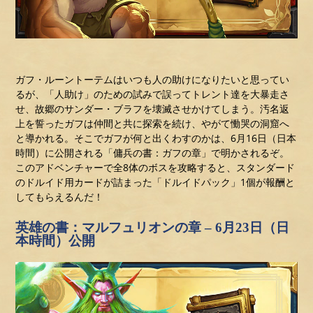
ガフ・ルーントーテムはいつも人の助けになりたいと思ってい
るが、「人助け」のための試みで誤ってトレント達を大暴走さ
せ、故郷のサンダー・ブラフを壊滅させかけてしまう。汚名返
上を誓ったガフは仲間と共に探索を続け、やがて慟哭の洞窟へ
と導かれる。そこでガフが何と出くわすのかは、6月16日（日本
時間）に公開される「傭兵の書：ガフの章」で明かされるぞ。
このアドベンチャーで全8体のボスを攻略すると、スタンダード
のドルイド用カードが詰まった「ドルイドパック」1個が報酬と
してもらえるんだ！
英雄の書：マルフュリオンの章 – 6月23日（日
本時間）公開