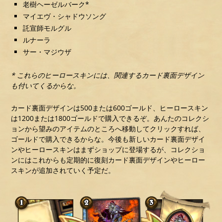
老樹ヘーゼルバーク*
マイエヴ・シャドウソング
託宣師モルグル
ルナーラ
サー・マジウザ
* これらのヒーロースキンには、関連するカード裏面デザイン
も付いてくるからな。
カード裏面デザインは500または600ゴールド、ヒーロースキン
は1200または1800ゴールドで購入できるぞ。あんたのコレクシ
ョンから望みのアイテムのところへ移動してクリックすれば、
ゴールドで購入できるからな。今後も新しいカード裏面デザイ
ンやヒーロースキンはまずショップに登場するが、コレクショ
ンにはこれからも定期的に復刻カード裏面デザインやヒーロー
スキンが追加されていく予定だ。