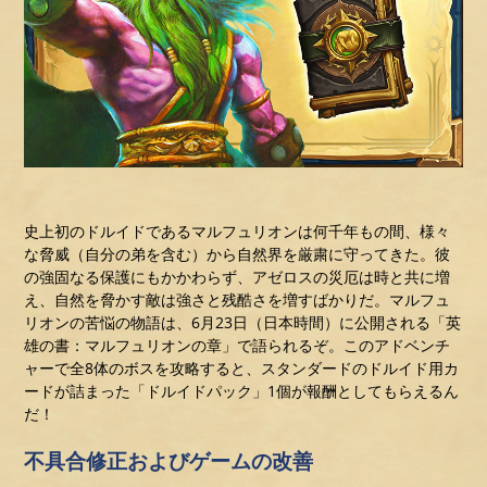
史上初のドルイドであるマルフュリオンは何千年もの間、様々
な脅威（自分の弟を含む）から自然界を厳粛に守ってきた。彼
の強固なる保護にもかかわらず、アゼロスの災厄は時と共に増
え、自然を脅かす敵は強さと残酷さを増すばかりだ。マルフュ
リオンの苦悩の物語は、6月23日（日本時間）に公開される「英
雄の書：マルフュリオンの章」で語られるぞ。このアドベンチ
ャーで全8体のボスを攻略すると、スタンダードのドルイド用カ
ードが詰まった「ドルイドパック」1個が報酬としてもらえるん
だ！
不具合修正およびゲームの改善