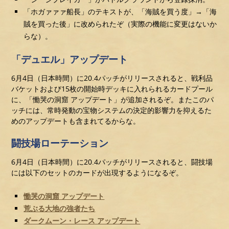
「ホガァァァ船長」のテキストが、「海賊を買う度」→「海
賊を買った後」に改められたぞ（実際の機能に変更はないか
らな）。
「デュエル」アップデート
6月4日（日本時間）に20.4パッチがリリースされると、戦利品
バケットおよび15枚の開始時デッキに入れられるカードプール
に、「慟哭の洞窟 アップデート」が追加されるぞ。またこのパ
ッチには、常時発動の宝物システムの決定的影響力を抑えるた
めのアップデートも含まれてるからな。
闘技場ローテーション
6月4日（日本時間）に20.4パッチがリリースされると、闘技場
には以下のセットのカードが出現するようになるぞ。
慟哭の洞窟 アップデート
荒ぶる大地の強者たち
ダークムーン・レース アップデート