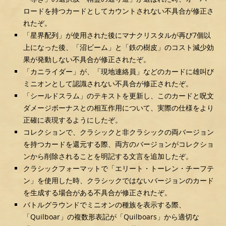
ロードを持つカードとしてカウントされない不具合が修正さ
れたぞ。
「星界配列」が使用された後にマナクリスタルが再び7個以
上になった後、「沼ビーム」と「鉄の樹皮」のコスト減少効
果が発動しない不具合が修正されたぞ。
「カニライダー」が、「現地連絡員」などのカードに雄叫び
ミニオンとして認識されない不具合が修正されたぞ。
「シールドスラム」のテキストを更新し、このカードと呪文
ダメージボーナスとの相互作用について、実際の仕様をより
正確に表現するようにしたぞ。
コレクションで、クラシックと非クラシックの両バージョン
を持つカードを還元する際、両方のバージョンがコレクショ
ンから削除されることを明記する文言を追加したぞ。
クラシックフォーマットで「エリート・トーレン・チーフテ
ン」を使用した時、クラシックではないバージョンのカード
を生成する場合がある不具合が修正されたぞ。
バトルグラウンドでミニオンの種族を表示する際、
「Quilboar」の複数形表記が「Quilboars」から適切な