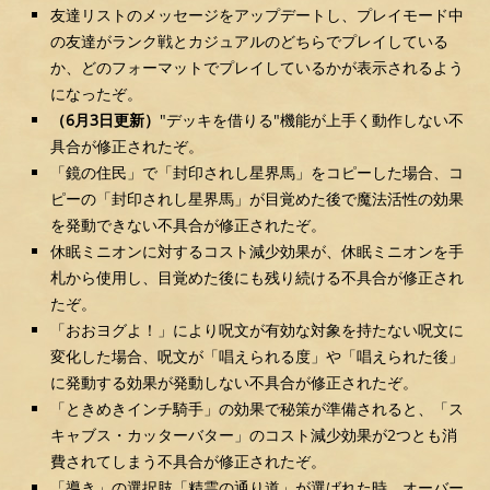
友達リストのメッセージをアップデートし、プレイモード中
の友達がランク戦とカジュアルのどちらでプレイしている
か、どのフォーマットでプレイしているかが表示されるよう
になったぞ。
（6月3日更新）
"デッキを借りる"機能が上手く動作しない不
具合が修正されたぞ。
「鏡の住民」で「封印されし星界馬」をコピーした場合、コ
ピーの「封印されし星界馬」が目覚めた後で魔法活性の効果
を発動できない不具合が修正されたぞ。
休眠ミニオンに対するコスト減少効果が、休眠ミニオンを手
札から使用し、目覚めた後にも残り続ける不具合が修正され
たぞ。
「おおヨグよ！」により呪文が有効な対象を持たない呪文に
変化した場合、呪文が「唱えられる度」や「唱えられた後」
に発動する効果が発動しない不具合が修正されたぞ。
「ときめきインチ騎手」の効果で秘策が準備されると、「ス
キャブス・カッターバター」のコスト減少効果が2つとも消
費されてしまう不具合が修正されたぞ。
「導き」の選択肢「精霊の通り道」が選ばれた時、オーバー