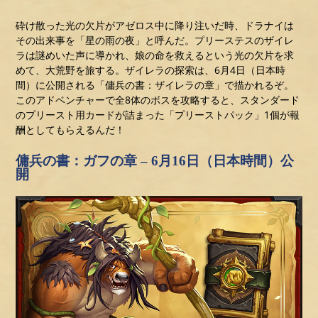
砕け散った光の欠片がアゼロス中に降り注いだ時、ドラナイは
その出来事を「星の雨の夜」と呼んだ。プリーステスのザイレ
ラは謎めいた声に導かれ、娘の命を救えるという光の欠片を求
めて、大荒野を旅する。ザイレラの探索は、6月4日（日本時
間）に公開される「傭兵の書：ザイレラの章」で描かれるぞ。
このアドベンチャーで全8体のボスを攻略すると、スタンダード
のプリースト用カードが詰まった「プリーストパック」1個が報
酬としてもらえるんだ！
傭兵の書：ガフの章 – 6月16日（日本時間）公
開