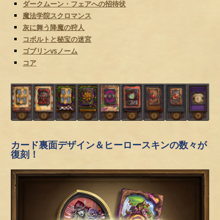
ダークムーン・フェアへの招待状
魔法学院スクロマンス
灰に舞う降魔の狩人
コボルトと秘宝の迷宮
ゴブリンvsノーム
コア
カード裏面デザイン＆ヒーロースキンの数々が
復刻！