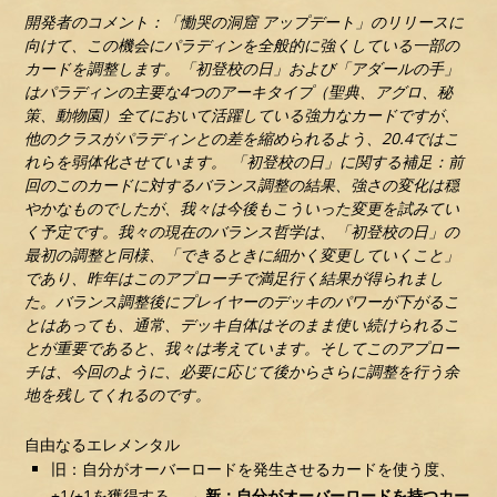
開発者のコメント：「慟哭の洞窟 アップデート」のリリースに
向けて、この機会にパラディンを全般的に強くしている一部の
カードを調整します。「初登校の日」および「アダールの手」
はパラディンの主要な4つのアーキタイプ（聖典、アグロ、秘
策、動物園）全てにおいて活躍している強力なカードですが、
他のクラスがパラディンとの差を縮められるよう、20.4ではこ
れらを弱体化させています。
「初登校の日」に関する補足：前
回のこのカードに対するバランス調整の結果、強さの変化は穏
やかなものでしたが、我々は今後もこういった変更を試みてい
く予定です。我々の現在のバランス哲学は、「初登校の日」の
最初の調整と同様、「できるときに細かく変更していくこと」
であり、昨年はこのアプローチで満足行く結果が得られまし
た。バランス調整後にプレイヤーのデッキのパワーが下がるこ
とはあっても、通常、デッキ自体はそのまま使い続けられるこ
とが重要であると、我々は考えています。そしてこのアプロー
チは、今回のように、必要に応じて後からさらに調整を行う余
地を残してくれるのです。
自由なるエレメンタル
旧：自分がオーバーロードを発生させるカードを使う度、
+1/+1を獲得する。→
新：自分がオーバーロードを持つカー