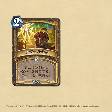
以上のカードは全て、20.4パッチが適用されてから2週間の間、魔素の満額払い戻しの対象になるからな。