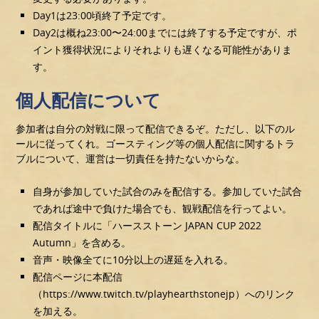
Day1は23:00頃終了予定です。
Day2は概ね23:00〜24:00までには終了する予定ですが、ポ
イント獲得状況によりそれよりも遅くなる可能性がありま
す。
個人配信について
参加者は自分の対戦に限って配信できるぞ。ただし、以下のル
ールに従ってくれ。ゴースティング等の個人配信に関するトラ
ブルについて、運営は一切責任を持たないからな。
自身が参加していた試合のみを配信する。参加していた試合
であれば途中で負けた場合でも、観戦配信を行ってよい。
配信タイトルに「ハースストーン JAPAN CUP 2022
Autumn」を含める。
音声・映像全てに10分以上の遅延を入れる。
配信ページに本配信
（https://www.twitch.tv/playhearthstonejp）へのリンク
を加える。