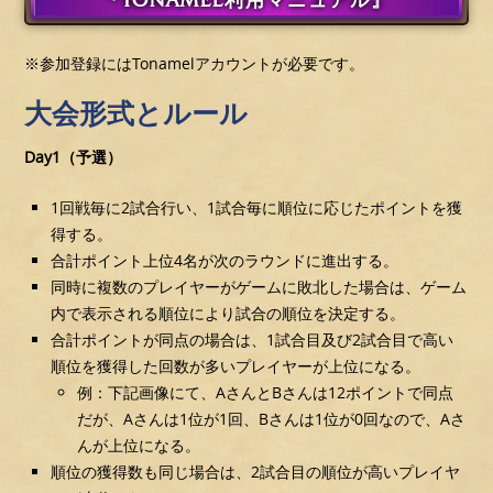
『TONAMEL利用マニュアル』
※参加登録にはTonamelアカウントが必要です。
大会形式とルール
Day1（予選）
1回戦毎に2試合行い、1試合毎に順位に応じたポイントを獲
得する。
合計ポイント上位4名が次のラウンドに進出する。
同時に複数のプレイヤーがゲームに敗北した場合は、ゲーム
内で表示される順位により試合の順位を決定する。
合計ポイントが同点の場合は、1試合目及び2試合目で高い
順位を獲得した回数が多いプレイヤーが上位になる。
例：下記画像にて、AさんとBさんは12ポイントで同点
だが、Aさんは1位が1回、Bさんは1位が0回なので、Aさ
んが上位になる。
順位の獲得数も同じ場合は、2試合目の順位が高いプレイヤ