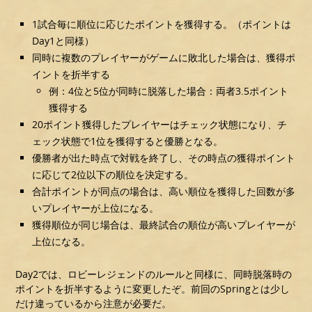
1試合毎に順位に応じたポイントを獲得する。（ポイントは
Day1と同様）
同時に複数のプレイヤーがゲームに敗北した場合は、獲得ポ
イントを折半する
例：4位と5位が同時に脱落した場合：両者3.5ポイント
獲得する
20ポイント獲得したプレイヤーはチェック状態になり、チ
ェック状態で1位を獲得すると優勝となる。
優勝者が出た時点で対戦を終了し、その時点の獲得ポイント
に応じて2位以下の順位を決定する。
合計ポイントが同点の場合は、高い順位を獲得した回数が多
いプレイヤーが上位になる。
獲得順位が同じ場合は、最終試合の順位が高いプレイヤーが
上位になる。
Day2では、ロビーレジェンドのルールと同様に、同時脱落時の
ポイントを折半するように変更したぞ。前回のSpringとは少し
だけ違っているから注意が必要だ。