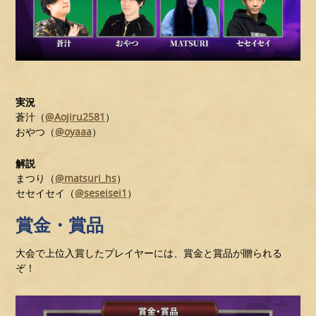
実況
蒼汁（
@Aojiru2581
）
おやつ（
@oyaaa
）
解説
まつり（
@matsuri_hs
）
セセイセイ（
@seseisei1
）
賞金・賞品
大会で上位入賞したプレイヤーには、賞金と賞品が贈られる
ぞ！