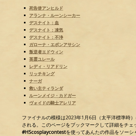
死告使アンヒルド
アランナ・ルーンシーカー
デスナイト：血
デスナイト：凍気
デスナイト：不浄
ガローナ・エボンアサシン
叛逆者エドウィン
英霊ユレール
レディ・リアドリン
リッチキング
ナーガ
救い主ティランダ
ルーンメイジ・カドガー
ヴォイドの騎士アレリア
ファイナルの模様は2023年1月6日（太平洋標準時）
される。このページをブックマークして詳細をチェ
#HScosplaycontest
を使ってあんたの作品をソーシ