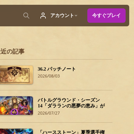
最近の記事
36.2 パッチノート
2026/08/03
バトルグラウンド・シーズン
14「ダラランの悪夢の恵み」が
始まるぞ！
2026/07/27
「ハースストーン」夏季選手権