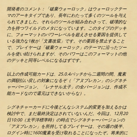
開発者のコメント：「破棄ウォーロック」はウォーロックテー
マのアーキタイプであり、長年にわたって多くのツールを与え
られてきました。それらのツールが組み合わさって、破壊的な
力を持つワイルドのメタになっています。このタイプのデッキ
に、フォーマットのパワーレベルを超えさせる要因を提供して
いる強力な1枚が「文書改竄」です。その要因を禁止すること
で、プレイヤーは「破棄ウォーロック」のテーマに沿ったツー
ルを使い続けられますが、そのパワーはこのフォーマットの他
のデッキと同等レベルになるはずです。
以上の作成可能カードは、25.0.4パッチから二週間の間、魔素
の満額払い戻しの対象になるぞ（「アヌブレカン」のシグネチ
ャーバージョン、「レナサル太子」の全バージョンは、作成不
能カードなので還元はできないからな）。
シグネチャーカードに今後どんなシステム的変更を加えるかは
検討中で、まだ最終決定はされていないんだ。今回は、12月20
日10:00（太平洋標準時）の時点でシグネチャーバージョンの
「アヌブレカン」を所持してるプレイヤーは、その週の後半、
ログイン時に1600魔素を受け取れることになったぞ。将来的に