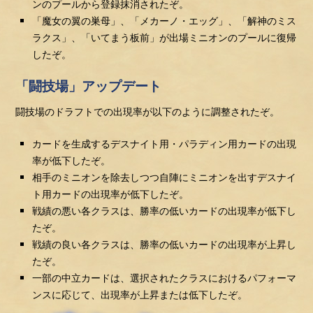
ンのプールから登録抹消されたぞ。
「魔女の翼の巣母」、「メカーノ・エッグ」、「解神のミス
ラクス」、「いてまう板前」が出場ミニオンのプールに復帰
したぞ。
「闘技場」アップデート
闘技場のドラフトでの出現率が以下のように調整されたぞ。
カードを生成するデスナイト用・パラディン用カードの出現
率が低下したぞ。
相手のミニオンを除去しつつ自陣にミニオンを出すデスナイ
ト用カードの出現率が低下したぞ。
戦績の悪い各クラスは、勝率の低いカードの出現率が低下し
たぞ。
戦績の良い各クラスは、勝率の低いカードの出現率が上昇し
たぞ。
一部の中立カードは、選択されたクラスにおけるパフォーマ
ンスに応じて、出現率が上昇または低下したぞ。