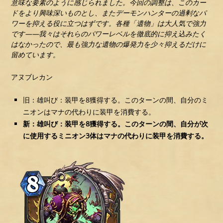
意味な要素のように感じられました。今回の調整は、このカー
ドをより興味深いものとし、またデーモンハンターの過剰なパ
ワーを抑える役に立つはずです。各種「遺物」は大人気で強力
です――我々はそれらのパワーレベルを徹底的に抑え込みたく
はなかったので、最も強力な遺物の爆発力を少々抑えるだけに
留めています。
アヌブレカン
旧：雄叫び：装甲を8獲得する。このターンの間、自分のミ
ニオンはマナの代わりに装甲を消費する。
新：雄叫び：装甲を8獲得する。このターンの間、自分が次
に使用するミニオン3体はマナの代わりに装甲を消費する。