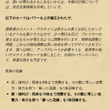
は、扱いが変わるかもしれないからな。今後の計画について
は、決定次第情報を共有していくぞ。
以下のカードはパワーを上方修正されたぞ。
開発者のコメント：デスナイトは皆さんの多くが試したがって
いるクールな新クラスなので、少々間口を広げ、プレイヤーの
使えるおもちゃが増えるように調整を行います。弱体化調整と
同様、これらの強化調整は高い自信を持ってデザインされてい
ます。我々は特に、アップグレードが必要そうな、使用率が低
いデスナイト用カードを探しました。次回のバランスパスに
て、再度注視する予定です。
死体の花嫁
旧：雄叫び：死体を8体まで消費する。その数に等しい攻撃
力・体力を持つ「蘇った花婿」を1体召喚する。
新：雄叫び：死体を10体まで消費する。その数に等しい攻
撃力・体力を持つ「蘇った花婿」を1体召喚する。