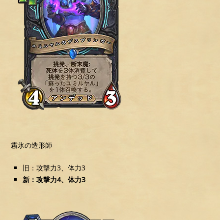
霧氷の造形師
旧：攻撃力3、体力3
新：攻撃力4、体力3