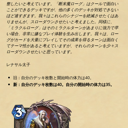
整したいと考えています。「断末魔ローグ」はクールで面白い
ことができるデッキですが、他の多くのデッキが対処できない
ほど速すぎます。我々はこれらのシナジーを絶滅させたくはあ
りませんが、スローダウンさせたいと考えました。同様に、
「ミラクルローグ」はそのミラクルターンがあまりに強力で早
い場合、非常に嫌なプレイ体験を生み出します。我々は、ロー
グがカードを大量にプレイしてその成果を得るターンは面白く
てテーマ性があると考えていますが、それらのターンを少々ス
ローダウンさせたいと思っています。
レナサル太子
旧：自分のデッキ枚数と開始時の体力は40。
新：自分のデッキ枚数は40。自分の開始時の体力は35。