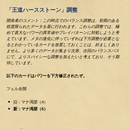
「王道ハースストーン」調整
開発者のコメント：この時点でのバランス調整は、初期のある
程度限られたデータを基に行われます。これらの調整では、極
めて甚大なパワーの異常値やプレイパターンに対処しようと考
えています。メタの進化に伴っていずれは下方調整が必要とな
るとわかっているカードを放置しておくことは、好ましくあり
ません。より多くのデータが集まり次第、次回のバランスパス
にて、よりスパイシーな調整を加えたいと考えており、そう期
待しています。
以下のカードはパワーを下方修正されたぞ。
フェル全開
旧：マナ渇望（4）
新：マナ渇望（6）