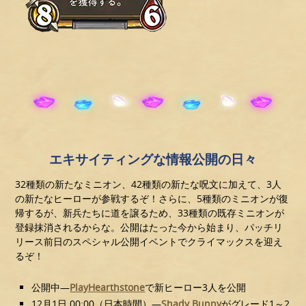
エキサイティングな情報公開の日々
32種類の新たなミニオン、42種類の新たな呪文に加えて、3人
の新たなヒーローが参戦するぞ！さらに、5種類のミニオンが復
帰するが、新兵たちに道を譲るため、33種類の既存ミニオンが
登録抹消されるからな。公開はたった今から始まり、パッチリ
リース前日のスペシャル公開イベントでクライマックスを迎え
るぞ！
公開中—
PlayHearthstone
で新ヒーロー3人を公開
12月1日 00:00（日本時間）—
Shady Bunny
がグレード1～2