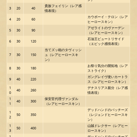
貴族フェイリン（レア感
3
20
40
情表現）
カウボーイ・テロン（レア
4
20
60
ヒーロースキン）
アゼライトのヴァーデン
5
30
90
（レアヒーロースキン）
石油王ピュートリサイド
6
30
120
（エピック感情表現）
当てズッ砲のタヴィッシ
7
30
150
ュ（レアヒーロースキ
ン）
お祭り気分の開拓地（レア
8
30
180
ストライク）
ガングレイヴ使いカートラ
9
40
220
ス（レアヒーロースキン）
1
デナスリアス親分（レア感
40
260
0
情表現）
1
保安官代理ヴァンダル
40
300
1
（レアヒーロースキン）
デッドハンドのパッチーズ
1
50
350
（レジェンドヒーロースキ
2
ン）
1
山賊ドレクサー（レアヒー
50
400
3
ロースキン）
1
デッドハンドのパッチーズ