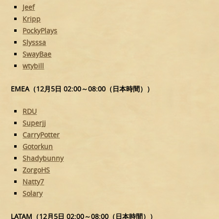
Jeef
Kripp
PockyPlays
Slysssa
SwayBae
wtybill
EMEA（12月5日 02:00～08:00（日本時間））
RDU
Superjj
CarryPotter
Gotorkun
Shadybunny
ZorgoHS
Natty7
Solary
LATAM（12月5日 02:00～08:00（日本時間））