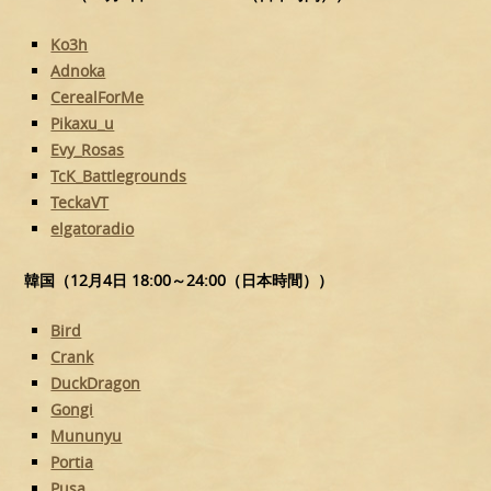
Ko3h
Adnoka
CerealForMe
Pikaxu_u
Evy_Rosas
TcK_Battlegrounds
TeckaVT
elgatoradio
韓国（12月4日 18:00～24:00（日本時間））
Bird
Crank
DuckDragon
Gongi
Mununyu
Portia
Pusa