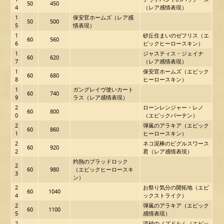
50
450
4
（レア感情表現）
1
保安官ホームズ（レア感
50
500
5
情表現）
1
砂丘住まいのゼフリス（エ
60
560
6
ピックヒーロースキン）
1
ジャスティス・ジェイナ
60
620
7
（レア感情表現）
1
保安官ホームズ（エピック
60
680
8
ヒーロースキン）
1
ガングレイヴ使いカート
60
740
9
ラス（レア感情表現）
2
ローンレンジャー・レノ
60
800
0
（エピックバーテン）
2
弾嵐のアラキア（エピック
60
860
1
ヒーロースキン）
2
ネコ泥棒のビグルスワース
60
920
2
君（レア感情表現）
灼熱のブラッドロック
2
60
980
（エピックヒーロースキ
3
ン）
2
お祭り気分の開拓地（エピ
60
1040
4
ックストライク）
2
弾嵐のアラキア（エピック
60
1100
5
感情表現）
2
流砂のノズドルム（エピッ