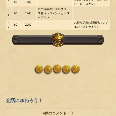
60
1880
8
ヒーロースキン）
ネコ泥棒のビグルスワー
3
60
1940
ス君（レジェンドヒーロ
9
ースキン）
4
お祭り気分の開拓地（レジ
60
2000
0
ェンドストライク）
会話に加わろう！
0件のコメント