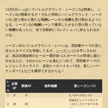
12月5日いっぱいでバトルグラウンド・シーズン5は閉幕し、シ
ーズン6が開幕するぞ！それと同時にバトルグラウンド・シーズ
ン6に切り替わり新たな報酬レーンから報酬を受け取れるように
なる。シーズン5の報酬レーンで獲得したがまだ受け取っていな
い報酬があったら、全て自動的にコレクションに加えられるか
らな。
シーズン6のバトルグラウンド・レーンは、西部劇テーマの見た
目カスタマイズを埋蔵してるぞ。
シーズンパス
を手に入れれ
ば、各試合開始時のヒーロー選択肢+2人ボーナスが即座に掘り
出せるんだ。それからレーンを進むにつれて、西部劇テーマの
レジェンドストライク、追加ヒーロースキン19点、新しいバー
テンダー1人などを獲得できるからな！
レ
必要
ベ
累積XP
無料報酬
要シーズンパス
XP
ル
1
0
0
ヒーロースロット2
石油王ピュートリサイド
2
20
20
（エピックヒーロースキ
ン）