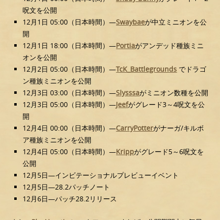
呪文を公開
12月1日 05:00（日本時間）—
Swaybae
が中立ミニオンを公
開
12月1日 18:00（日本時間）—
Portia
がアンデッド種族ミニ
オンを公開
12月2日 05:00（日本時間）—
TcK_Battlegrounds
でドラゴ
ン種族ミニオンを公開
12月3日 03:00（日本時間）—
Slysssa
がミニオン数種を公開
12月3日 05:00（日本時間）—
Jeef
がグレード3～4呪文を公
開
12月4日 00:00（日本時間）—
CarryPotter
がナーガ/キルボ
ア種族ミニオンを公開
12月4日 05:00（日本時間）—
Kripp
がグレード5～6呪文を
公開
12月5日—インビテーショナルプレビューイベント
12月5日—28.2パッチノート
12月6日—パッチ28.2リリース