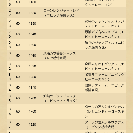
60
1160
6
クヒーロースキン）
2
ローンレンジャー・レノ
60
1220
7
（エピック感情表現）
2
決斗のジャンディス（レジ
60
1280
8
ェンドヒーロースキン）
2
原油ガブ呑みン＝ゾス（エ
60
1340
9
ピックヒーロースキン）
3
決斗のジャンディス（エピ
60
1400
0
ック感情表現）
3
原油ガブ呑みン＝ゾス
60
1460
1
（レア感情表現）
3
金庫破りのトグワグル（エ
60
1520
2
ピックヒーロースキン）
3
脱獄ラファーム（エピック
60
1580
3
ヒーロースキン）
3
脱獄ラファーム（エピック
60
1640
4
感情表現）
3
灼熱のブラッドロック
60
1700
5
（エピックストライク）
ダーツの達人シルヴァナス
3
60
1760
（レジェンドヒーロースキ
6
ン）
3
ダーツの達人シルヴァナス
60
1820
7
（エピック感情表現）
3
背信のタムシン（エピック