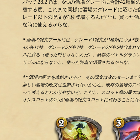
パッチ28.2では、6つの酒場グレードに合計42種類
替する度、これまで同様に酒場のグレードに応じた
レード以下の呪文が1枚登場するんだ(**)。買っ
な時に使えるからな。
* 酒場の呪文プールには、グレード1呪文が1種類につき5枚
4が各11枚、グレード5が各7枚、グレード6が各5枚含ま
ルに戻る（使った時じゃないんだ）。既存のバトルグラウ
リプルにならないし、使った時点で消費されるからな。
** 酒場の呪文を凍結させると、その呪文は次のターンま
新しい酒場の呪文は追加されないからな。既存の酒場のスペ
って考えるとわかりやすいぞ。ただし、スロット数の最大は
オンスロットの1つが酒場の呪文スロットに代わることにな