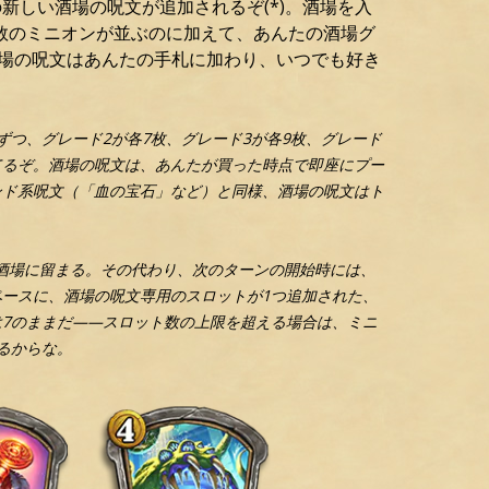
の新しい酒場の呪文が追加されるぞ(*)。酒場を入
数のミニオンが並ぶのに加えて、あんたの酒場グ
た酒場の呪文はあんたの手札に加わり、いつでも好き
ずつ、グレード2が各7枚、グレード3が各9枚、グレード
れてるぞ。酒場の呪文は、あんたが買った時点で即座にプー
ンド系呪文（「血の宝石」など）と同様、酒場の呪文はト
で酒場に留まる。その代わり、次のターンの開始時には、
ースに、酒場の呪文専用のスロットが1つ追加された、
7のままだ――スロット数の上限を超える場合は、ミニ
るからな。