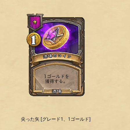
尖った矢 [グレード1、1ゴールド]