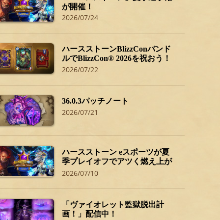
が開催！
2026/07/24
ハースストーンBlizzConバンド
ルでBlizzCon® 2026を祝おう！
2026/07/22
36.0.3パッチノート
2026/07/21
ハースストーン eスポーツが夏
季プレイオフでアツく燃え上が
る！
2026/07/10
「ヴァイオレット監獄脱出計
画！」配信中！