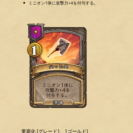
ミニオン1体に攻撃力+4を付与する。
要塞化 [グレード1、1ゴールド]