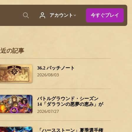
最近の記事
36.2 パッチノート
2026/08/03
バトルグラウンド・シーズン
14「ダラランの悪夢の恵み」が
始まるぞ！
2026/07/27
「ハースストーン」夏季選手権