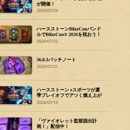
が開催！
2026/07/24
ハースストーンBlizzConバンド
ルでBlizzCon® 2026を祝おう！
2026/07/22
36.0.3パッチノート
2026/07/21
ハースストーン eスポーツが夏
季プレイオフでアツく燃え上が
る！
2026/07/10
「ヴァイオレット監獄脱出計
画！」配信中！