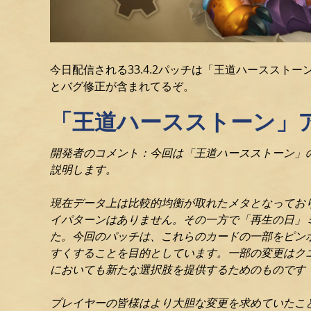
今日配信される33.4.2パッチは「王道ハーススト
とバグ修正が含まれてるぞ。
「王道ハースストーン」
開発者のコメント：今回は「王道ハースストーン」
説明します。
現在データ上は比較的均衡が取れたメタとなってお
イパターンはありません。その一方で「再生の日」
た。今回のパッチは、これらのカードの一部をピン
すくすることを目的としています。一部の変更はク
においても新たな選択肢を提供するためのものです
プレイヤーの皆様はより大胆な変更を求めていたこ