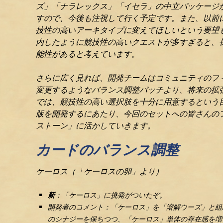
ズ」「ナラレックス」「イセラ」の中立パッケージ
すので、今後も注視して行く予定です。また、以前
技性の高いアーキタイプに変えてほしいという要望
内したように競技性の高いクエストが多すぎると、
能性があると考えています。
さらに広く見れば、開発チームはコミュニティのフ
変更するようなバランス調整パッチより、将来の拡
では、競技性の高い選択肢を十分に用意するという
版を開発するにあたり、今回のセットへの皆さんの
ストーン」に活かしていきます。
カードのバランス調整
ケーロス（「ケーロスの卵」より）
新
：「ケーロス」に挑発がついたぞ。
開発者のコメント：「ケーロス」を「溶解ウーズ」と組
のシナジーを保ちつつ、「ケーロス」単体の存在感を増