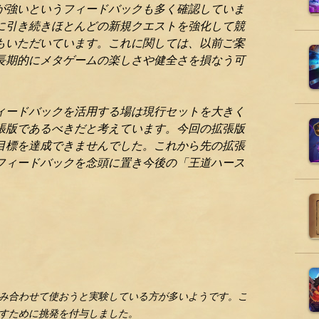
が強いというフィードバックも多く確認していま
に引き続きほとんどの新規クエストを強化して競
もいただいています。これに関しては、以前ご案
長期的にメタゲームの楽しさや健全さを損なう可
ィードバックを活用する場は現行セットを大きく
張版であるべきだと考えています。今回の拡張版
目標を達成できませんでした。これから先の拡張
フィードバックを念頭に置き今後の「王道ハース
み合わせて使おうと実験している方が多いようです。こ
すために挑発を付与しました。