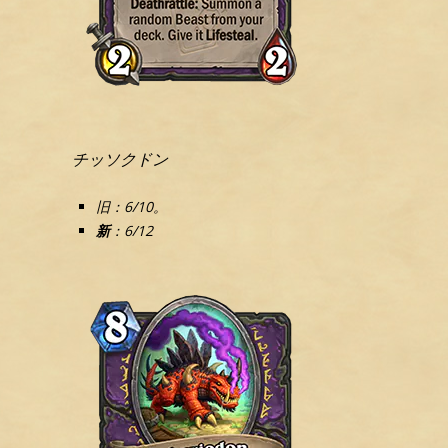
チッソクドン
旧：6/10。
新
：6/12