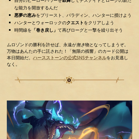
自分のヒーローパワーを
鼓舞
してデスナイトとローグの新た
な能力を開放するんだ
悪夢の恵み
をプリースト、パラディン、ハンターに授けよう
ハンターとウォーロックの
クエスト
をクリアしよう
時間線を
「巻き戻し」
て再びローグと一撃を繰り出そう
ムロゾンドの勝利を許せば、永遠が
無き
物となってしまうぞ。
万物はあんたの手に託された！「無限の残響」のカード公開は
本日開始だ。
ハースストーンの公式SNSチャンネル
をお見逃し
なく。