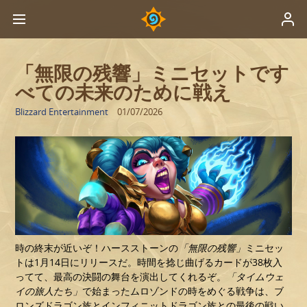
「無限の残響」ミニセットです
べての未来のために戦え
Blizzard Entertainment
01/07/2026
時の終末が近いぞ！ハースストーンの
「無限の残響」
ミニセッ
トは1月14日にリリースだ。時間を捻じ曲げるカードが38枚入
ってて、最高の決闘の舞台を演出してくれるぞ。
「タイムウェ
イの旅人たち」
で始まったムロゾンドの時をめぐる戦争は、ブ
ロンズドラゴン族とインフィニットドラゴン族との最後の戦い