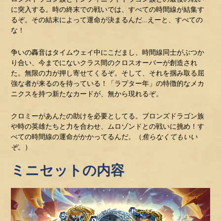
に突入する。時の終末での戦いでは、すべての時間線が結集す
るぞ。その結末によって運命が決まるんだ…えーと、すべての
な！
争いの轟音はタイムウェイ中にこだまし、時間線同士がぶつか
り合い、今までにないクラス間のクロスオーバーが創造され
た。無限の力が押し寄せてくるぞ。そして、それを掴み取る屈
強な者が来るのを待っている！「ラプター年」の特徴的なメカ
ニクスを持つ新たなカードが、無から現れるぞ。
クロミーがあんたの助けを必要としてる。ブロンズドラゴン族
や時の英雄たちと力を合わせ、ムロゾンドとの戦いに挑め！す
べての時間線の運命がかかってるんだ。（
焦らなくてもいい
ぞ
。）
ミニセットの内容