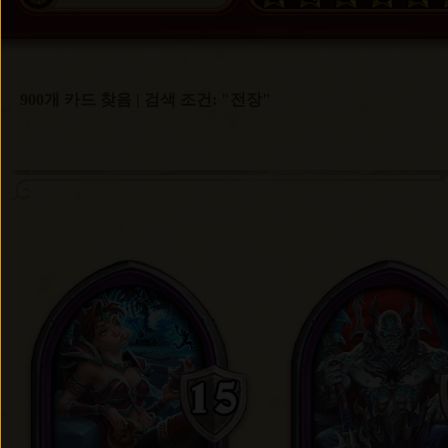
900개 카드 찾음 | 검색 조건: "전장"