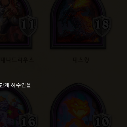
 데나트리우스
데스윙
 4단계 하수인을