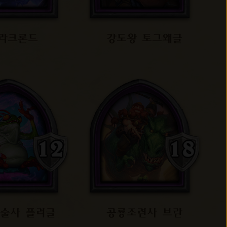
라크론드
강도왕 토그왜글
술사 플러글
공룡조련사 브란