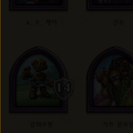
A. F. 케이
간수
강화로봇
거프 룬토