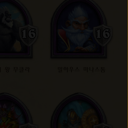
 왕 무클라
밀하우스 마나스톰