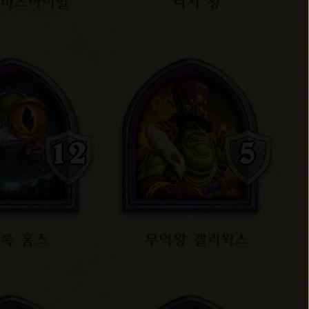
 바즈하이알
리치 왕
록 홈즈
무역왕 갤리윅스