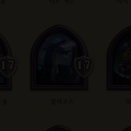
 분
리노 잭슨
리치
도송
말리고스
멀