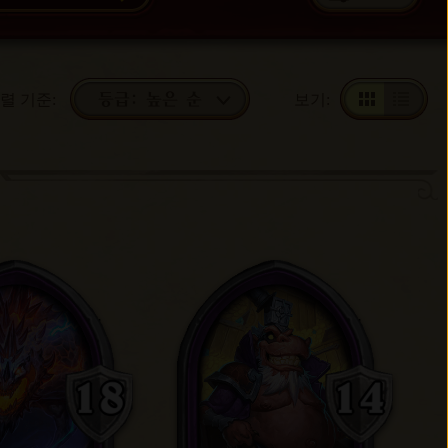
렬 기준
:
보기
:
등급: 높은 순