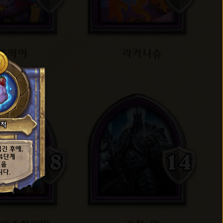
똑딱이
라카니슈