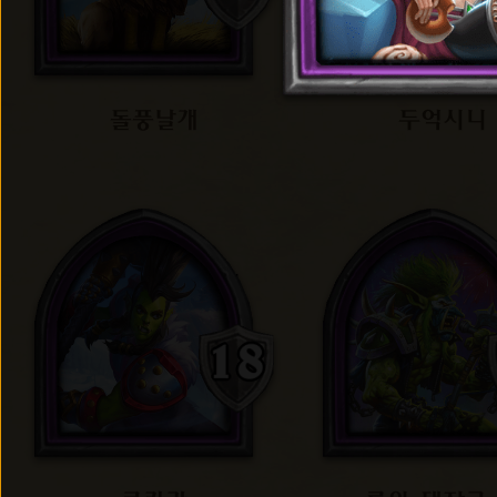
돌풍날개
두억시니