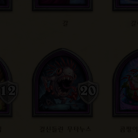
갈
갈
템
걸신들린 무타누스
곰팡이