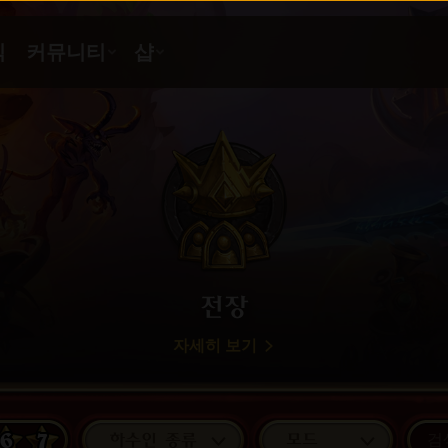
전장
자세히 보기
6
7
하수인 종류
모드