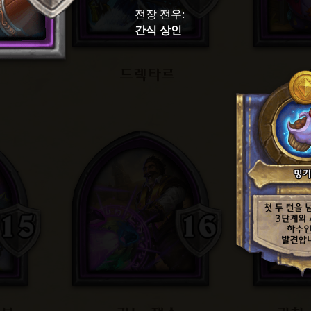
전장 전우
:
간식 상인
드렉타르