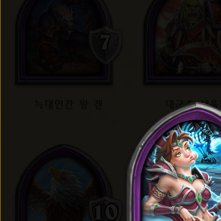
늑대인간 왕 겐
대군주 사울