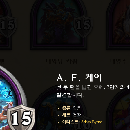
팽
대악당 라팜
대영주
A. F. 케이
첫 두 턴을 넘긴 후에, 3단계와
발견
합니다.
종류
:
영웅
세트
:
전장
아티스트
:
Adam Byrne