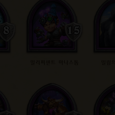
밀리피센트 마나스톰
밀림의