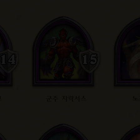
브
군주 자락서스
노