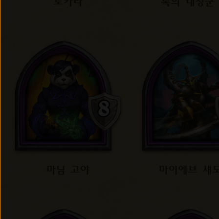
로카라
록의 대장군
마님 고야
마이에브 섀