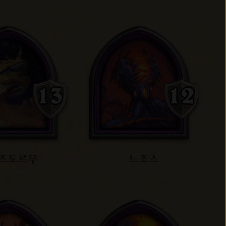
즈도르무
느조스