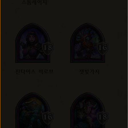
스톰레이지
잔다이스 바로브
잿빛가지