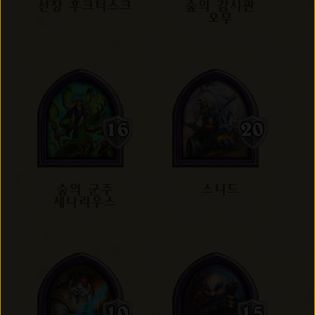
선장 후크터스크
숲의 감시관
오무
숲의 군주
스니드
세나리우스