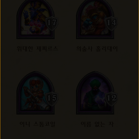
위대한 제피르스
의술사 홀리대이
이니 스톰코일
이름 없는 자