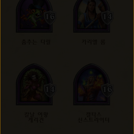
춤추는 다릴
카리엘 롬
칼날 여왕
캘타스
케리건
선스트라이더