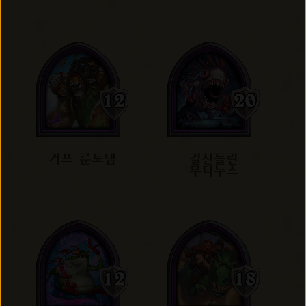
거프 룬토템
걸신들린
무타누스