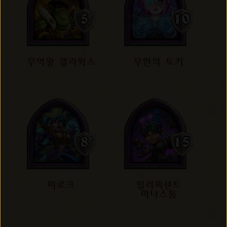
무역왕 갤리윅스
무한의 토키
미로크
밀리피센트
마나스톰