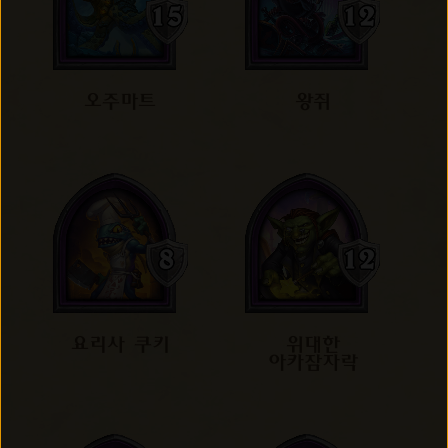
오주마트
왕쥐
요리사 쿠키
위대한
아카잠자락