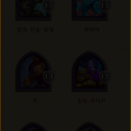
철의 찬송 잉게
첸바라
초
총독 오타르