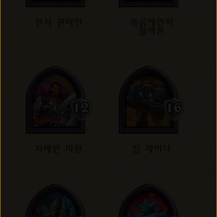
전시 관리인
죽음예언자
블랙쏜
지배인 마린
짐 레이너