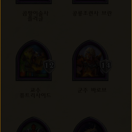
곰팡이술사
공룡조련사 브란
플러글
교수
군주 바로브
퓨트리사이드