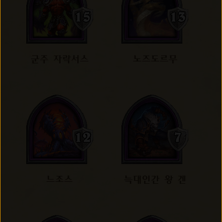
군주 자락서스
노즈도르무
느조스
늑대인간 왕 겐