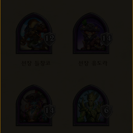
선장 들창코
선장 유도라