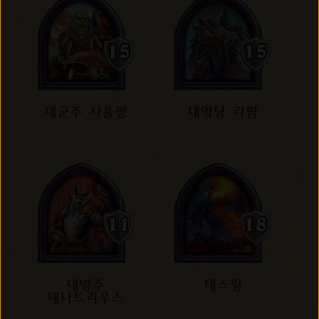
대군주 사울팽
대악당 라팜
대영주
데스윙
데나트리우스