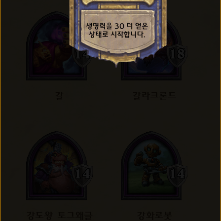
갈
갈라크론드
강도왕 토그왜글
강화로봇