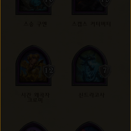
스승 구옌
스캡스 커터버터
시간 왜곡자
신드라고사
크로미