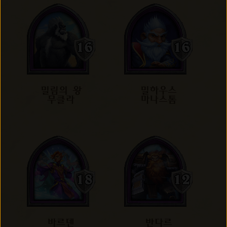
밀림의 왕
밀하우스
무클라
마나스톰
바르덴
반다르