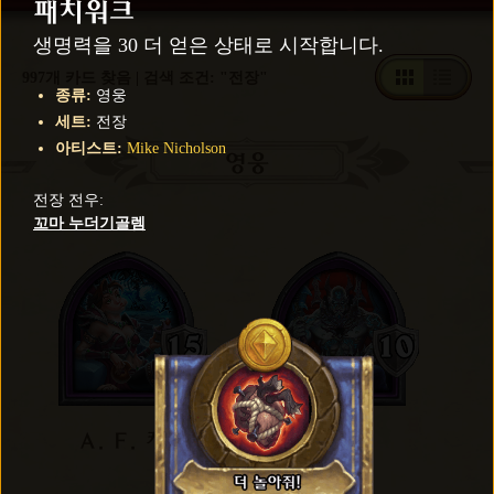
패치워크
생명력을 30 더 얻은 상태로 시작합니다.
997개 카드 찾음 | 검색 조건: "전장"
종류
:
영웅
세트
:
전장
아티스트
:
Mike Nicholson
영웅
전장 전우
:
꼬마 누더기골렘
A. F. 케이
간수