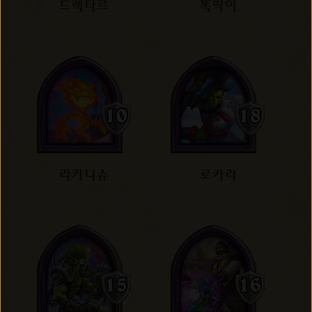
드렉타르
똑딱이
라카니슈
로카라