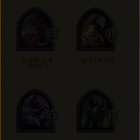
악몽의 군주
알렉스트라자
자비우스