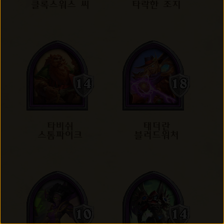
클록스워스 씨
타락한 조지
타비쉬
태더란
스톰파이크
블러드워처