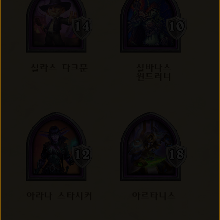
실라스 다크문
실바나스
윈드러너
아라나 스타시커
아르타니스