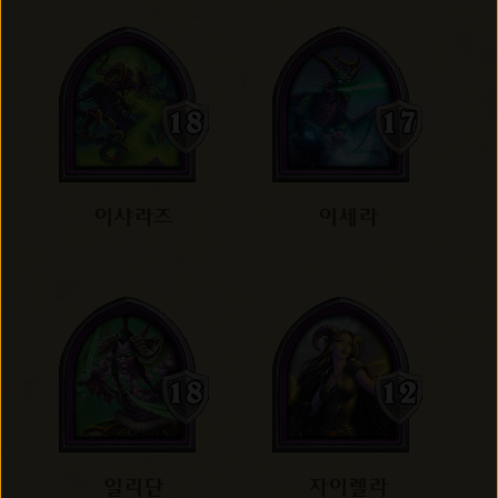
이샤라즈
이세라
일리단
자이렐라