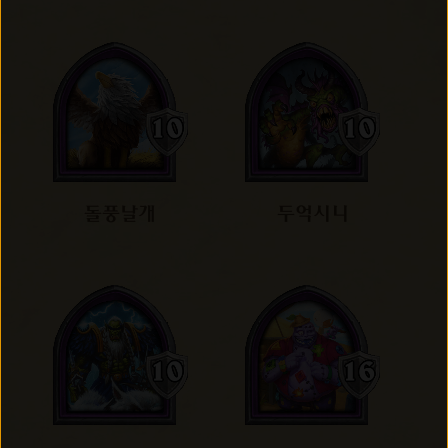
돌풍날개
두억시니