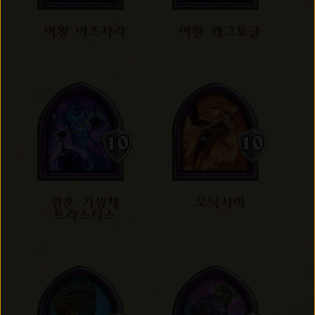
여왕 아즈샤라
여왕 왜그토글
영혼 기생체
오닉시아
트라스타스