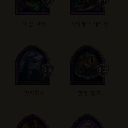
마님 고야
마이에브 섀도송
말리고스
멀록 홈즈