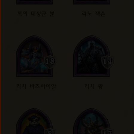
록의 대장군 분
리노 잭슨
리치 바즈하이알
리치 왕