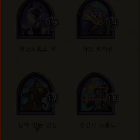
비글스워스 씨
사절 페이린
살아 있는 전설
선견자 노분도
로