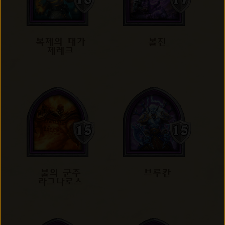
복제의 대가
볼진
제레크
불의 군주
브루칸
라그나로스