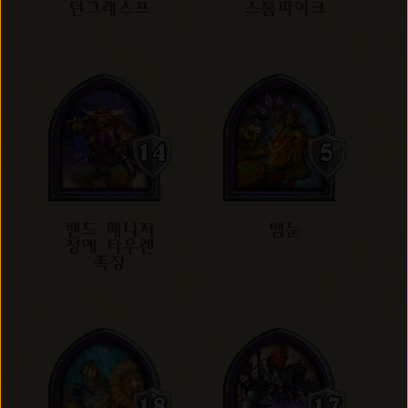
던그래스프
스톰파이크
밴드 매니저
뱀눈
정예 타우렌
족장