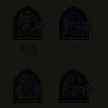
쿨트러스
크툰
애쉬폴른