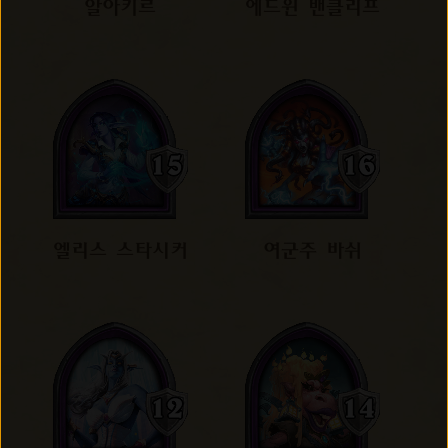
알아키르
에드윈 밴클리프
엘리스 스타시커
여군주 바쉬