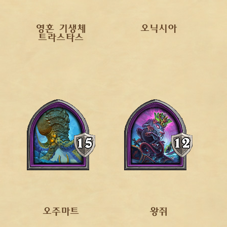
영혼 기생체
오닉시아
트라스타스
오주마트
왕쥐