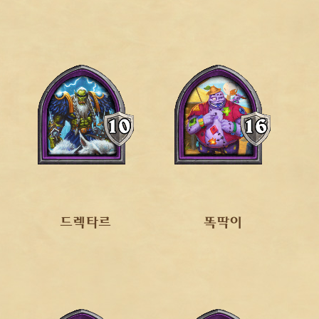
드렉타르
똑딱이