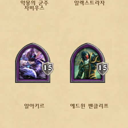
악몽의 군주
알렉스트라자
자비우스
알아키르
에드윈 밴클리프