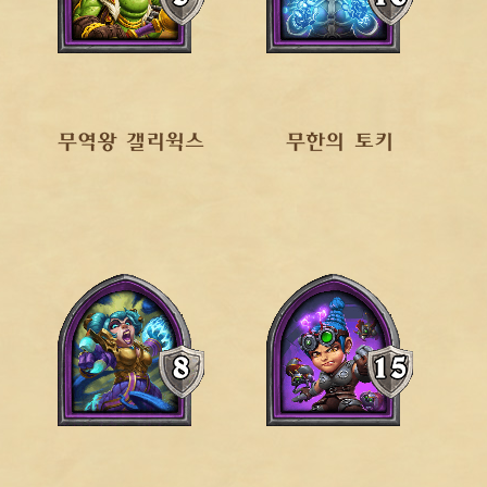
무역왕 갤리윅스
무한의 토키