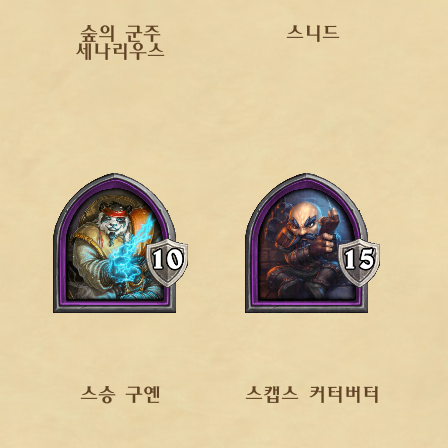
숲의 군주
스니드
세나리우스
스승 구옌
스캡스 커터버터