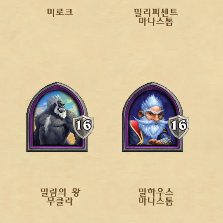
미로크
밀리피센트
마나스톰
밀림의 왕
밀하우스
무클라
마나스톰