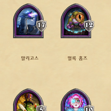
말리고스
멀록 홈즈