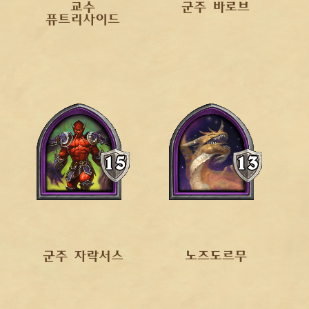
교수
군주 바로브
퓨트리사이드
군주 자락서스
노즈도르무