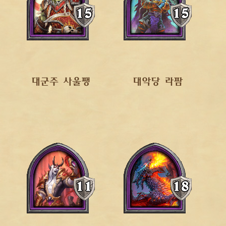
대군주 사울팽
대악당 라팜