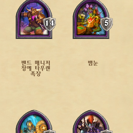
밴드 매니저
뱀눈
정예 타우렌
족장