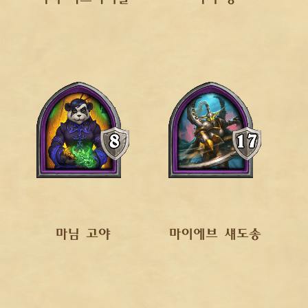
마님 고야
마이에브 섀도송