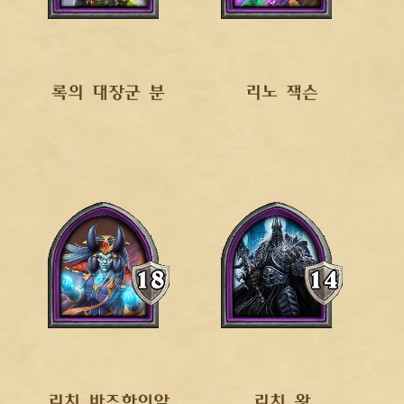
록의 대장군 분
리노 잭슨
리치 바즈하이알
리치 왕