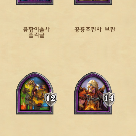
곰팡이술사
공룡조련사 브란
플러글