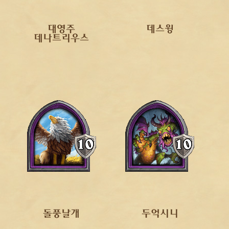
대영주
데스윙
데나트리우스
돌풍날개
두억시니