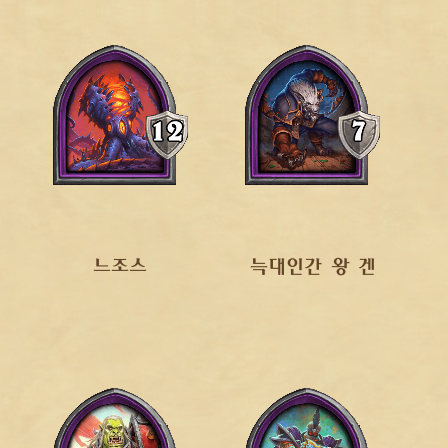
느조스
늑대인간 왕 겐