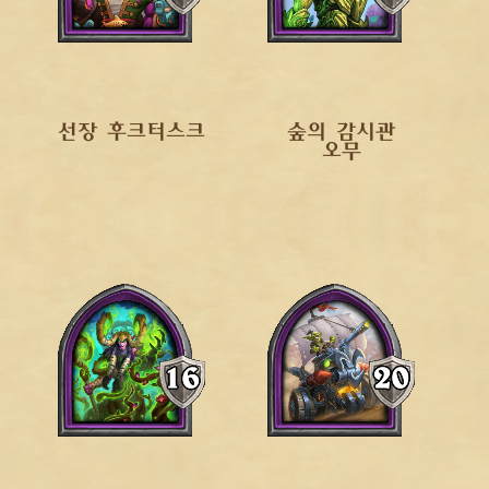
선장 후크터스크
숲의 감시관
오무