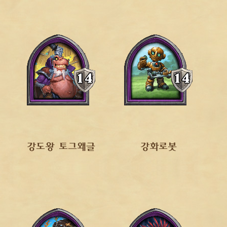
강도왕 토그왜글
강화로봇