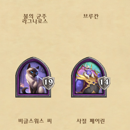
불의 군주
브루칸
라그나로스
비글스워스 씨
사절 페이린