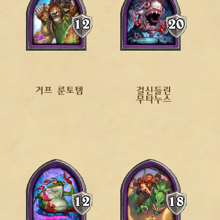
거프 룬토템
걸신들린
무타누스