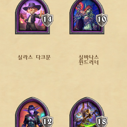
실라스 다크문
실바나스
윈드러너