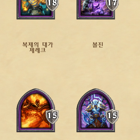
복제의 대가
볼진
제레크