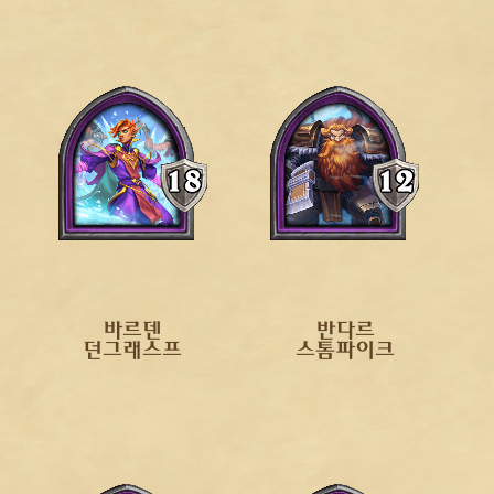
바르덴
반다르
던그래스프
스톰파이크