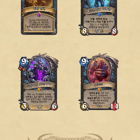
악마사냥꾼