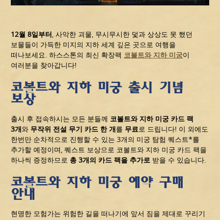
12
월
8
일부터
, 사악한 괴물, 무시무시한 덫과 상상도 못 했던
보물들이 가득한 미지의 지하 세계 깊은 곳으로 여행을
떠나보세요. 하스스톤의 최신 확장팩
코볼트와 지하 미궁
이
여러분을 찾아갑니다!
코볼트와 지하 미궁 출시 기념
보상
출시 후 접속하시는 모든 분들께
코볼트와 지하 미궁 카드 팩
3
개
와
무작위 전설 무기 카드 한 개
를
무료
로 드립니다! 이 외에도
한번만 순차적으로 진행할 수 있는 3개의 미궁 탐험 퀘스트*를
추가할 예정이며, 퀘스트 보상으로 코볼트와 지하 미궁 카드 팩을
하나씩 증정하므로
총
3
개의 카드 팩을 추가로
받을 수 있습니다.
코볼트와 지하 미궁 예약 구매
안내
현명한 모험가는 위험한 길을 떠나기에 앞서 짐을 제대로 꾸리기