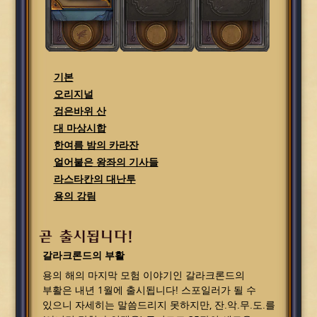
기본
오리지널
검은바위 산
대 마상시합
한여름 밤의 카라잔
얼어붙은 왕좌의 기사들
라스타칸의 대난투
용의 강림
곧 출시됩니다!
갈라크론드의 부활
용의 해의 마지막 모험 이야기인 갈라크론드의
부활은 내년 1월에 출시됩니다! 스포일러가 될 수
있으니 자세히는 말씀드리지 못하지만, 잔.악.무.도.를