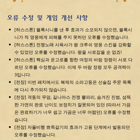
오류 수정 및 게임 개선 사항
[하스스톤] 블록시니를 낸 후 효과가 소모되지 않으면, 블록시
니가 적 영웅에게 피해를 주지 못하던 오류를 수정했습니다.
[하스스톤] 전쟁노래 사육사가 왕 크루쉬 영웅 스킨을 강화할
수 있었던 오류를 수정했습니다. 왕을 사로잡을 순 없죠!
[하스스톤] 핵심과 운고로를 향한 여정의 바람 정령이 서로 다
르던 오류를 수정했습니다. 이제 두 바람 정령 모두 공격력이
3입니다.
[전장] 이번 패치에서도 복제의 소라고둥은 선술집 주문 목록
에 다시 추가되지 않습니다.
[전장] 격동의 무덤, 길니아스 전쟁 뿔피리, 숨겨진 진범, 섬뜩
한 가면의 완료 난이도 보정치가 잘못되어 있던 (따라서 가끔
은 완료하기가 너무 쉽고 가끔은 너무 어렵던) 오류를 수정했
습니다.
[전장] 자율비행 뾰족갈기의 효과가 고용 단계에서 발동되던
오류를 수정했습니다.