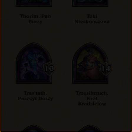
Thorim, Pan
Toki
Burzy
Nieskończona
Tras'tath,
Trzęsibrzuch,
Pasożyt Duszy
Król
Kradziejów