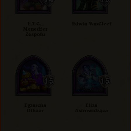
E.T.C.,
Edwin VanCleef
Menedżer
Zespołu
Egzarcha
Eliza
Othaar
Astrowidząca