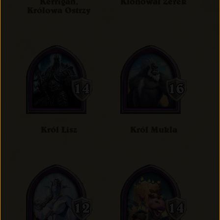
Kerrigan,
Klonował Zerek
Królowa Ostrzy
Król Lisz
Król Mukla