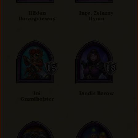
Illidan
Inge, Żelazny
Burzogniewny
Hymn
Ini
Jandis Barow
Grzmihajster