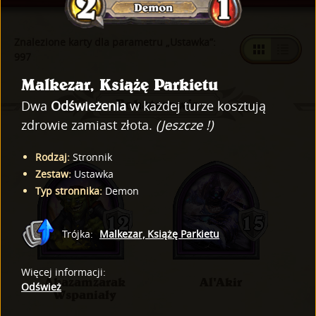
Znalezione karty dla parametru „Ustawka”:
997
Malkezar, Książę Parkietu
Bohaterowie
Dwa
Odświeżenia
w każdej turze kosztują
zdrowie zamiast złota.
(Jeszcze !)
Rodzaj
:
Stronnik
Zestaw
:
Ustawka
Typ stronnika
:
Demon
Trójka
:
Malkezar, Książę Parkietu
Więcej informacji
:
Akazamzarak
Al'Akir
Odśwież
Wspaniały