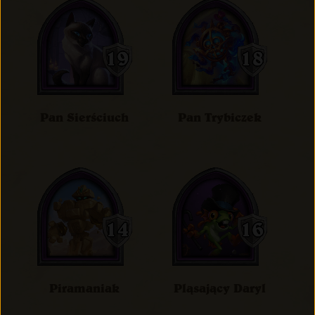
Pan Sierściuch
Pan Trybiczek
Piramaniak
Pląsający Daryl