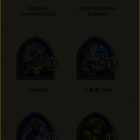
Aranna
Arcyzłoczyńca
Astrowidząca
Rafaam
Artanis
B.R.B. Ara