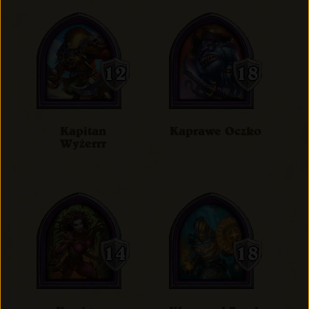
Kapitan
Kaprawe Oczko
Wyżerrr