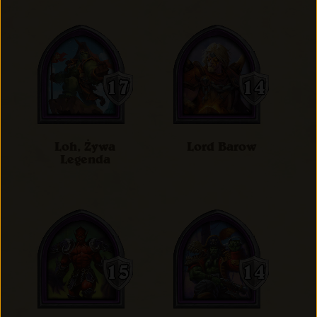
Loh, Żywa
Lord Barow
Legenda