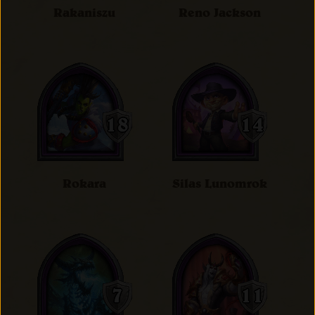
Rakaniszu
Reno Jackson
Rokara
Silas Lunomrok