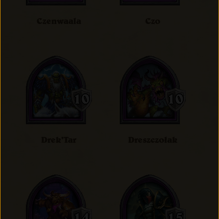
Czenwaala
Czo
Drek'Tar
Dreszczołak