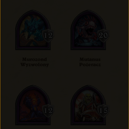
Murozond
Mutanus
Wyzwolony
Pożeracz