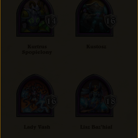
Kurtrus
Kustosz
Spopielony
Lady Vash
Lisz Baz'hial