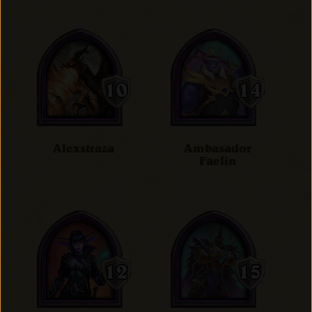
Alexstraza
Ambasador
Faelin