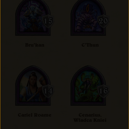
Bru'kan
C'Thun
Cariel Roame
Cenarius,
Władca Kniei