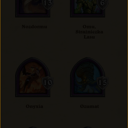
Nozdormu
Omu,
Strażniczka
Lasu
Onyxia
Ozumat