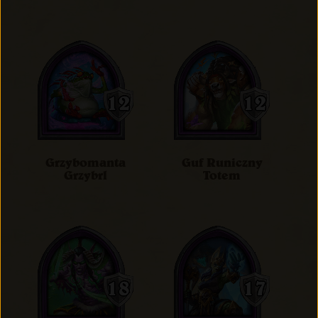
Grzybomanta
Guf Runiczny
Grzybrl
Totem