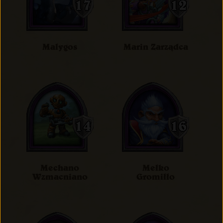
Malygos
Marin Zarządca
Mechano
Mełko
Wzmacniano
Gromiłło