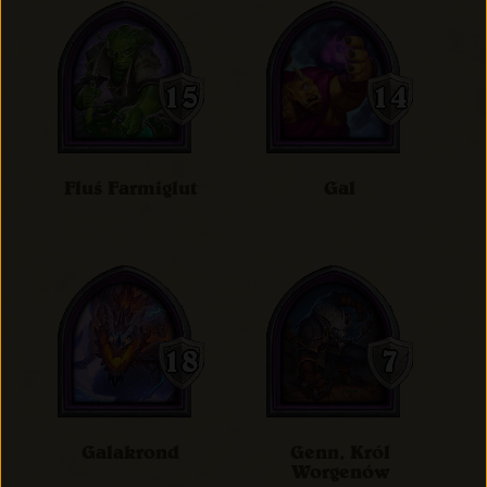
Fluś Farmiglut
Gal
Galakrond
Genn, Król
Worgenów