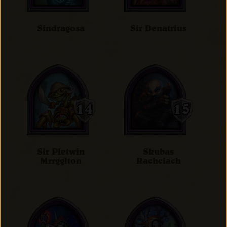
Sindragosa
Sir Denatrius
Sir Płetwin
Skubas
Mrrgglton
Rachciach