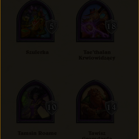
Szulerka
Tae'thalan
Krwiowidzący
Tamsin Roame
Tawisz
Gromdarda