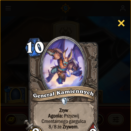
✕
Karty standardowe
KUP PAKIETY KART