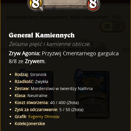
Znalezione karty dla parametru „Karty standardowe”: 1152
Generał Kamiennych
Żelazna pięść i kamienne oblicze.
Rycerz śmierci
Zryw
Agonia:
Przyzwij Cmentarnego gargulca
8/8 ze
Zrywem
.
Rodzaj
:
Stronnik
Rzadkość
:
Zwykła
Zestaw
:
Morderstwo w twierdzy Nathria
Klasa
:
Neutralne
Koszt stworzenia
:
40
/
400
(
Złota
)
Zysk za odczarowanie
:
5
/
50
(
Złota
)
Grafik
:
Evgeniy Dlinnov
Kolekcjonerskie