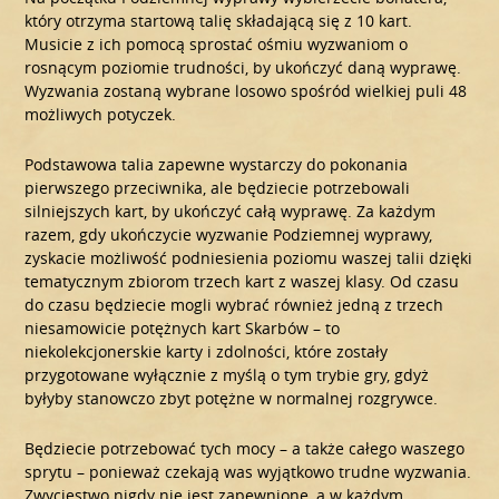
który otrzyma startową talię składającą się z 10 kart.
Musicie z ich pomocą sprostać ośmiu wyzwaniom o
rosnącym poziomie trudności, by ukończyć daną wyprawę.
Wyzwania zostaną wybrane losowo spośród wielkiej puli 48
możliwych potyczek.
Podstawowa talia zapewne wystarczy do pokonania
pierwszego przeciwnika, ale będziecie potrzebowali
silniejszych kart, by ukończyć całą wyprawę. Za każdym
razem, gdy ukończycie wyzwanie Podziemnej wyprawy,
zyskacie możliwość podniesienia poziomu waszej talii dzięki
tematycznym zbiorom trzech kart z waszej klasy. Od czasu
do czasu będziecie mogli wybrać również jedną z trzech
niesamowicie potężnych kart Skarbów – to
niekolekcjonerskie karty i zdolności, które zostały
przygotowane wyłącznie z myślą o tym trybie gry, gdyż
byłyby stanowczo zbyt potężne w normalnej rozgrywce.
Będziecie potrzebować tych mocy – a także całego waszego
sprytu – ponieważ czekają was wyjątkowo trudne wyzwania.
Zwycięstwo nigdy nie jest zapewnione, a w każdym