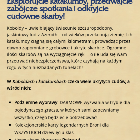
Eksplorujcie katakumby, przetrwajcie
zabójcze spotkania i odkryjcie
cudowne skarby!
Koboldy – uwielbiający świecunie szczuropodobny,
jaskiniowy lud z Azeroth – od wieków przekopują ziemię. Ich
katakumby ciągną się całymi kilometrami, prowadząc przez
dawno zapomniane grobowce i ukryte skarbce. Ogromne
ilości skarbów są na wyciągnięcie ręki – o ile uda się wam
przetrwać niebezpieczeństwa, które czyhają na każdym
rogu w tych niezbadanych tunelach!
W
Koboldach i katakumbach
czeka wiele ukrytych cudów, a
wśród nich:
Podziemne wyprawy
: DARMOWE wyzwania w trybie dla
pojedynczego gracza, w których sami zapewniamy
wszystko, czego będziecie potrzebować!
Kolekcjonerskie karty legendarnych Broni dla
WSZYSTKICH dziewięciu klas.
Nowe słowo kluczowe:
Rekrutuj