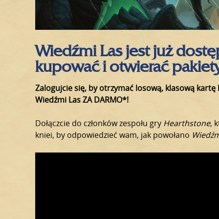
Wiedźmi Las jest już dostę
kupować i otwierać pakiety
Zalogujcie się, by otrzymać losową, klasową kartę 
Wiedźmi Las ZA DARMO*!
Dołączcie do członków zespołu gry
Hearthstone
, 
kniei, by odpowiedzieć wam, jak powołano
Wiedźm