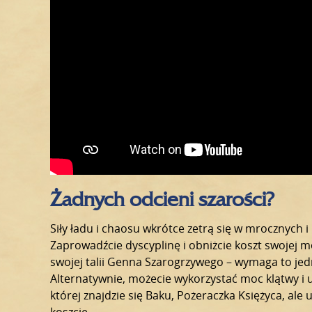
Żadnych odcieni szarości?
Siły ładu i chaosu wkrótce zetrą się w mrocznych
Zaprowadźcie dyscyplinę i obniżcie koszt swojej m
swojej talii Genna Szarogrzywego – wymaga to jed
Alternatywnie, możecie wykorzystać moc klątwy i u
której znajdzie się Baku, Pożeraczka Księżyca, ale 
koszcie.