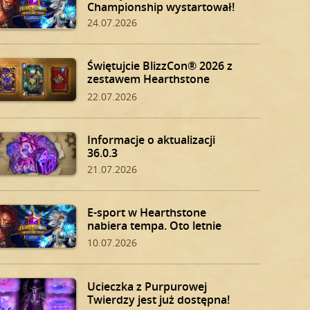
Championship wystartował!
24.07.2026
Świętujcie BlizzCon® 2026 z
zestawem Hearthstone
BlizzCon!
22.07.2026
Informacje o aktualizacji
36.0.3
21.07.2026
E-sport w Hearthstone
nabiera tempa. Oto letnie
play-offy!
10.07.2026
Ucieczka z Purpurowej
Twierdzy jest już dostępna!