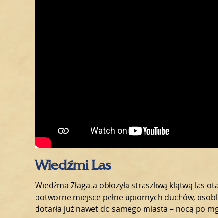
Wiedźmi Las
Wiedźma Złagata obłożyła straszliwą klątwą las ota
potworne miejsce pełne upiornych duchów, osobliw
dotarła już nawet do samego miasta – nocą po mgli