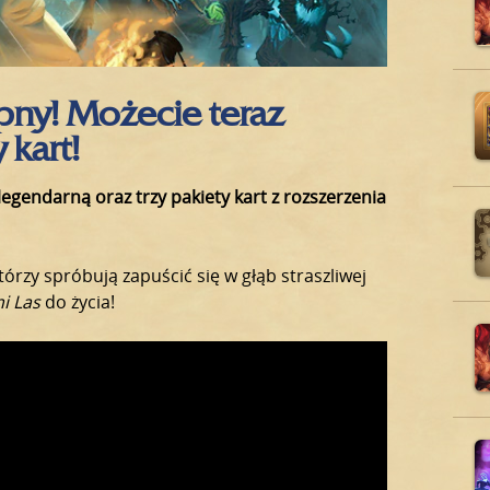
pny! Możecie teraz
 kart!
legendarną oraz trzy pakiety kart z rozszerzenia
którzy spróbują zapuścić się w głąb straszliwej
i Las
do życia!