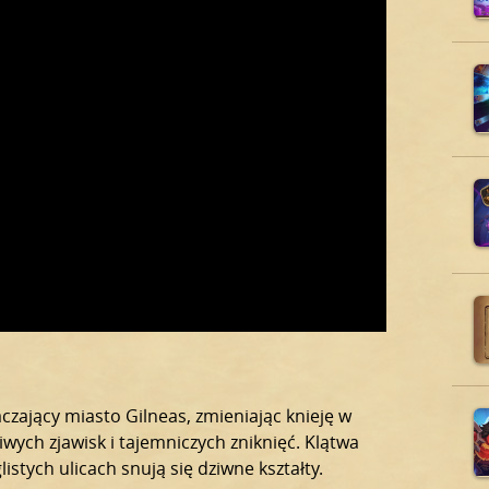
czający miasto Gilneas, zmieniając knieję w
ych zjawisk i tajemniczych zniknięć. Klątwa
stych ulicach snują się dziwne kształty.